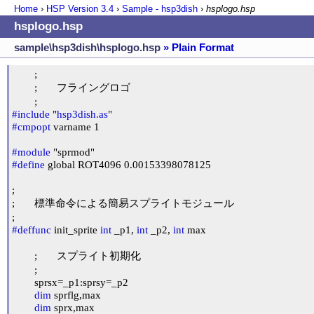
Home
›
HSP Version
3.4
›
Sample - hsp3dish
›
hsplogo.hsp
hsplogo.hsp
sample\hsp3dish\hsplogo.hsp
» Plain Format
	;

	;	フライングロゴ

#include
 "
hsp3dish.as
#cmpopt
 varname 1

#module
#define
 global ROT4096 0.00153398078125

;

;	標準命令による簡易スプライトモジュール

#deffunc
 init_sprite 
int
 _p1, 
int
 _p2, 
int
 max

	;	スプライト初期化

	;

	sprsx=_p1:sprsy=_p2

dim
 sprflg,max

dim
 sprx,max
