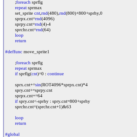
	;
foreach
 sprflg

repeat
 sprmax

	set_sprite 
cnt
,
rnd
(480),
rnd
(800)+800+sprhy,0

	sprpx.cnt=
rnd
(4096)

	sprpy.cnt=
rnd
(4)-4

	sprchr.cnt=
rnd
(64)

loop
return
#deffunc
 move_sprite1

	;
foreach
 sprflg

repeat
 sprmax

if
 sprflg(
cnt
)=0 : 
continue
	sprx.cnt+=
sin
(ROT4096*sprpx.cnt)*4

	spry.cnt+=sprpy.cnt

	sprpx.cnt+=64

if
 spry.cnt<-sprhy : spry.cnt=800+sprhy

	sprchr.cnt=(sprchr.cnt+1)&63

loop
return
#global