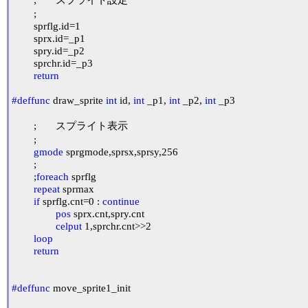
	;

	sprflg.id=1

	sprx.id=_p1

	spry.id=_p2

	sprchr.id=_p3

return
#deffunc
 draw_sprite 
int
 id, 
int
 _p1, 
int
 _p2, 
int
 _p3

	;	スプライト表示

	;

gmode
 sprgmode,sprsx,sprsy,256

	;

	;
foreach
 sprflg

repeat
 sprmax

if
 sprflg.cnt=0 : 
continue
pos
 sprx.cnt,spry.cnt

celput
 1,sprchr.cnt>>2

loop
return
#deffunc
 move_sprite1_init
