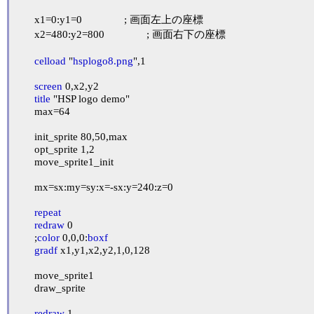
	x1=0:y1=0		; 画面左上の座標

	x2=480:y2=800		; 画面右下の座標

celload
 "
hsplogo8.png
",1

screen
 0,x2,y2

title
 "HSP logo demo"

	max=64

	init_sprite 80,50,max

	opt_sprite 1,2

	move_sprite1_init

	mx=sx:my=sy:x=-sx:y=240:z=0

repeat
redraw
 0

	;
color
 0,0,0:
boxf
gradf
 x1,y1,x2,y2,1,0,128

	move_sprite1

	draw_sprite

redraw
 1
