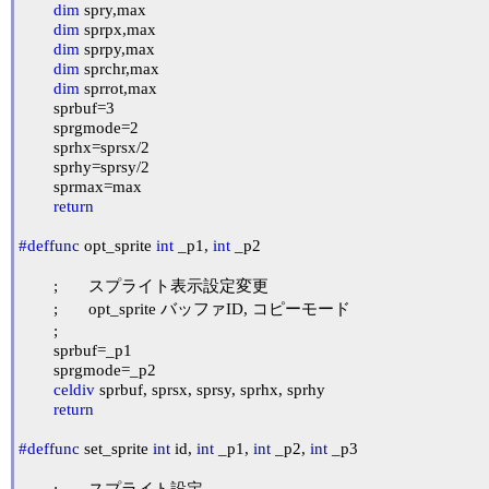
dim
 spry,max

dim
 sprpx,max

dim
 sprpy,max

dim
 sprchr,max

dim
 sprrot,max

	sprbuf=3

	sprgmode=2

	sprhx=sprsx/2

	sprhy=sprsy/2

	sprmax=max

return
#deffunc
 opt_sprite 
int
 _p1, 
int
 _p2

	;	スプライト表示設定変更

	;	opt_sprite バッファID, コピーモード

	;

	sprbuf=_p1

	sprgmode=_p2

celdiv
 sprbuf, sprsx, sprsy, sprhx, sprhy

return
#deffunc
 set_sprite 
int
 id, 
int
 _p1, 
int
 _p2, 
int
 _p3

	;	スプライト設定
