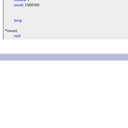
await
 1000/60

loop
*owari

end