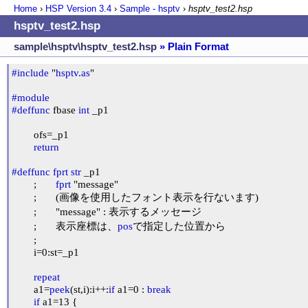
Home
›
HSP Version
3.4
›
Sample - hsptv
›
hsptv_test2.hsp
hsptv_test2.hsp
sample\hsptv\hsptv_test2.hsp
» Plain Format
#include
 "
hsptv.as
"

#module
#deffunc
 fbase 
int
 _p1

	ofs=_p1

return
#deffunc
fprt
str
 _p1

	;	
fprt
 "message"

	;	(画像を使用したフォント表示を行ないます)

	;	"message" : 表示するメッセージ

	;	表示座標は、
pos
で指定した位置から

	;

	i=0:st=_p1

repeat
	a1=
peek
(st,i):i++:
if
 a1=0 : 
break
if
 a1=13 {
