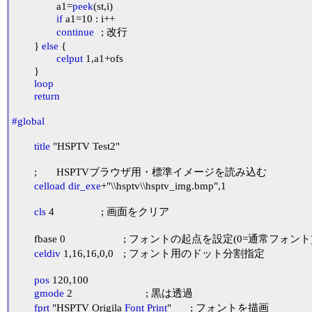
		a1=
peek
(st,i)

if
 a1=10 : i++

continue
	; 改行

	} 
else
 {

celput
 1,a1+ofs

	}

loop
return
#global
title
 "HSPTV Test2"

	;	HSPTVブラウザ用・標準イメージを読み込む

celload
dir_exe
+"\\hsptv\\hsptv_img.bmp",1

cls
 4			; 画面をクリア

	fbase 0			; フォントの起点を設定(0=通常フォント)

celdiv
 1,16,16,0,0	; フォント用のドット分割指定

pos
 120,100

gmode
 2				; 黒は透過

fprt
 "HSPTV Origila 
Font
Print
"	; フォントを描画
