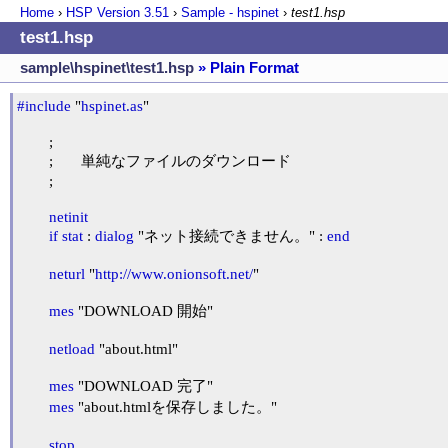
Home
›
HSP Version
3.51
›
Sample - hspinet
›
test1.hsp
test1.hsp
sample\hspinet\test1.hsp
» Plain Format
#include
 "
hspinet.as
"

	;

	;	単純なファイルのダウンロード

	;

netinit
if
stat
 : 
dialog
 "ネット接続できません。" : 
end
neturl
 "
http://www.onionsoft.net/
"

mes
 "DOWNLOAD 開始"

netload
 "about.html"

mes
 "DOWNLOAD 完了"

mes
 "about.htmlを保存しました。"

stop