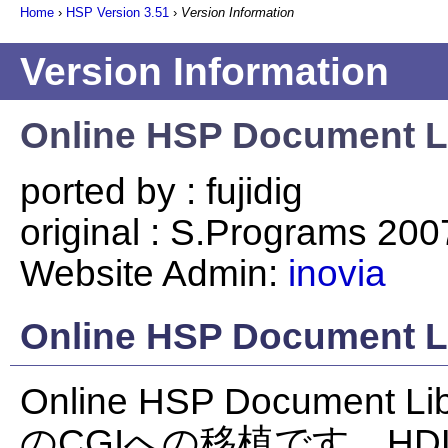
Home
›
HSP Version
3.51
›
Version Information
Version Information
Online HSP Document Li
ported by : fujidig
original : S.Programs 20
Website Admin:
inovia
Online HSP Document
Online HSP Document Li
のCGIへの移植です。HD