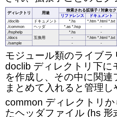
検索される拡張子 / 対象セ
ディレクトリ
用途
リファレンス
ドキュメント
./doclib
ドキュメント
*.hs
*.htm *.html *.txt
./common
ヘッダ
*.as *.hsp
-
./hsphelp
*.hs
-
./docs
互換用
-
*.htm *.html *.txt
./sample
-
-
モジュール類のライブラ
doclib ディレクトリ
を作成し、その中に関連ファイル (
まとめて入れると管理し
common ディレクト
たヘッダファイル (hs