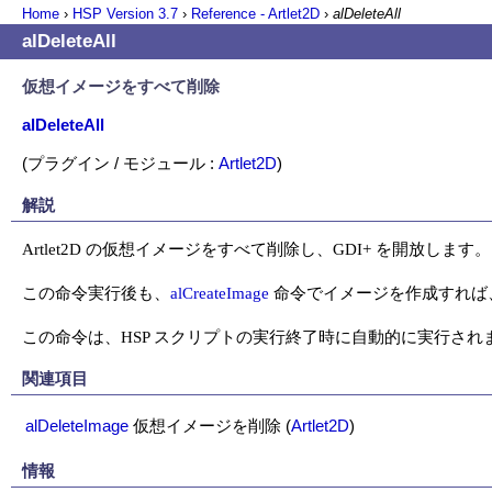
Home
›
HSP Version
3.7
›
Reference - Artlet2D
›
alDeleteAll
alDeleteAll
仮想イメージをすべて削除
alDeleteAll
(プラグイン / モジュール :
Artlet2D
)
解説
Artlet2D の仮想イメージをすべて削除し、GDI+ を開放します。

この命令実行後も、
alCreateImage
 命令でイメージを作成すれば、ま
この命令は、HSP スクリプトの実行終了時に自動的に実行され
関連項目
alDeleteImage
仮想イメージを削除
(
Artlet2D
)
情報