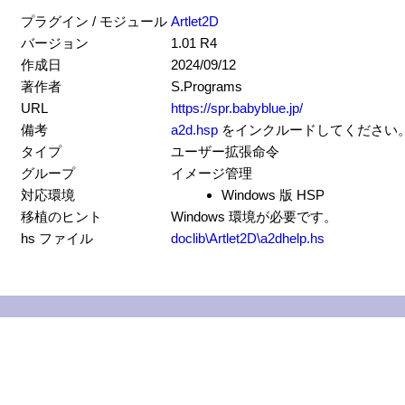
プラグイン / モジュール
Artlet2D
バージョン
1.01 R4
作成日
2024/09/12
著作者
S.Programs
URL
https://spr.babyblue.jp/
備考
a2d.hsp
をインクルードしてください
タイプ
ユーザー拡張命令
グループ
イメージ管理
対応環境
Windows 版 HSP
移植のヒント
Windows 環境が必要です。
hs ファイル
doclib\Artlet2D\a2dhelp.hs