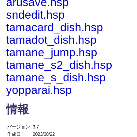
arusave.hsp
sndedit.hsp
tamacard_dish.hsp
tamadot_dish.hsp
tamane_jump.hsp
tamane_s2_dish.hsp
tamane_s_dish.hsp
yopparai.hsp
情報
バージョン
3.7
作成日
2023/08/22