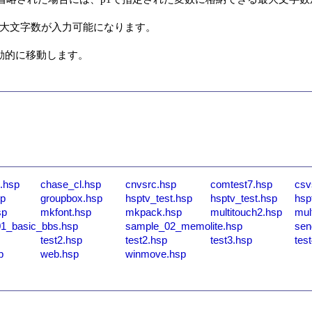
最大文字数が入力可能になります。

動的に移動します。
.hsp
chase_cl.hsp
cnvsrc.hsp
comtest7.hsp
csv
sp
groupbox.hsp
hsptv_test.hsp
hsptv_test.hsp
hsp
sp
mkfont.hsp
mkpack.hsp
multitouch2.hsp
mul
1_basic_bbs.hsp
sample_02_memolite.hsp
sen
test2.hsp
test2.hsp
test3.hsp
tes
p
web.hsp
winmove.hsp