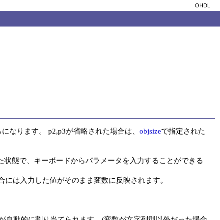
OHDL
なります。 p2,p3が省略された場合は、
objsize
で指定された
た状態で、キーボードからパラメータを入力することができる
合には入力した値がそのまま変数に反映されます。

数が自動的に割り当てられます。(変数が文字列型以外だった場合