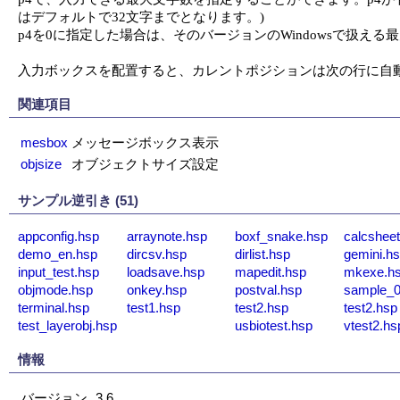
はデフォルトで32文字までとなります。)

p4を0に指定した場合は、そのバージョンのWindowsで扱える
入力ボックスを配置すると、カレントポジションは次の行に自
関連項目
mesbox
メッセージボックス表示
objsize
オブジェクトサイズ設定
サンプル逆引き (51)
appconfig.hsp
arraynote.hsp
boxf_snake.hsp
calcsheet
demo_en.hsp
dircsv.hsp
dirlist.hsp
gemini.h
input_test.hsp
loadsave.hsp
mapedit.hsp
mkexe.h
objmode.hsp
onkey.hsp
postval.hsp
sample_0
terminal.hsp
test1.hsp
test2.hsp
test2.hsp
test_layerobj.hsp
usbiotest.hsp
vtest2.hs
情報
バージョン
3.6