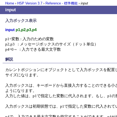
Home
›
HSP Version
3.7
›
Reference - 標準機能
›
input
input
入力ボックス表示
input
p1,p2,p3,p4
p1=変数 : 入力のための変数

p2,p3   : メッセージボックスのサイズ（ドット単位）

p4=0～  : 入力できる最大文字数
解説
カレントポジションにオブジェクトとして入力ボックスを配置しま
サイズになります。

入力ボックスは、キーボードから直接入力することのできる小
ようになります。

入力した値は、p1で指定した変数に代入されます。もし、p1
入力ボックスは初期状態では、p1で指定した変数に代入されて
p4で、入力できる最大文字数を指定することができます。p4