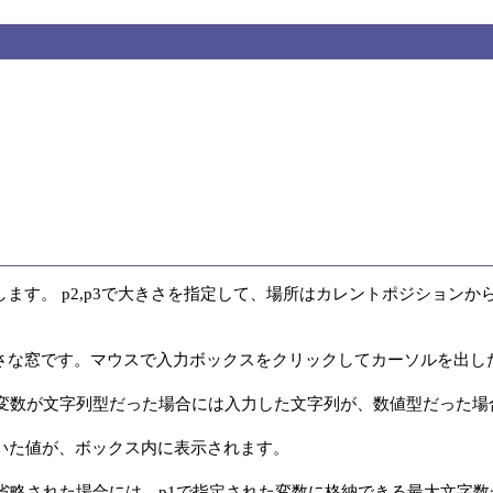
す。 p2,p3で大きさを指定して、場所はカレントポジションからに
さな窓です。マウスで入力ボックスをクリックしてカーソルを出し
の変数が文字列型だった場合には入力した文字列が、数値型だった場
いた値が、ボックス内に表示されます。

が省略された場合には、p1で指定された変数に格納できる最大文字