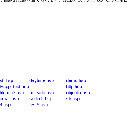
str.hsp
daytime.hsp
demo.hsp
tvapp_test.hsp
http.hsp
titouch3.hsp
noteadd.hsp
objcolor.hsp
dmail.hsp
sndedit.hsp
str.hsp
t4.hsp
test5.hsp