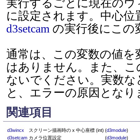
実行するごとに現在のウィ
に設定されます。中心位
d3setcam
 の実行後にこの
通常は、この変数の値を
はありません。また、こ
ないでください。実数な
と、エラーの原因となり
関連項目
d3wincx
スクリーン描画時の x 中心座標 (int)
(
d3module
)
d3setcam
カメラ位置設定
(
d3module
)