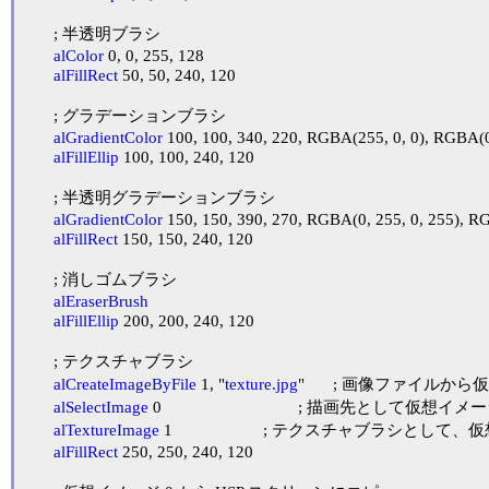
	; 半透明ブラシ

alColor
 0, 0, 255, 128

alFillRect
 50, 50, 240, 120

	; グラデーションブラシ

alGradientColor
 100, 100, 340, 220, RGBA(255, 0, 0), RGBA(0,
alFillEllip
 100, 100, 240, 120

	; 半透明グラデーションブラシ

alGradientColor
 150, 150, 390, 270, RGBA(0, 255, 0, 255), RG
alFillRect
 150, 150, 240, 120

	; 消しゴムブラシ

alEraserBrush
alFillEllip
 200, 200, 240, 120

	; テクスチャブラシ

alCreateImageByFile
 1, "
texture.jpg
"	; 画像ファイルから仮想イメージ 1 を作成します

alSelectImage
 0				; 描画先として仮想イメージ 0 を選択し直します。

alTextureImage
 1			; テクスチャブラシとして、仮想イメージ 1 を選択します。

alFillRect
 250, 250, 240, 120
