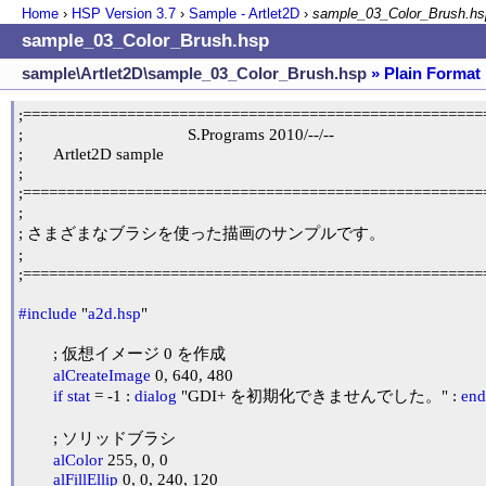
Home
›
HSP Version
3.7
›
Sample - Artlet2D
›
sample_03_Color_Brush.hs
sample_03_Color_Brush.hsp
sample\Artlet2D\sample_03_Color_Brush.hsp
» Plain Format
;======================================================
;                                      S.Programs 2010/--/--

;	Artlet2D sample

;

;======================================================
;

; さまざまなブラシを使った描画のサンプルです。

;

;======================================================
#include
 "
a2d.hsp
"

	; 仮想イメージ 0 を作成

alCreateImage
 0, 640, 480

if
stat
 = -1 : 
dialog
 "GDI+ を初期化できませんでした。" : 
end
	; ソリッドブラシ

alColor
 255, 0, 0

alFillEllip
 0, 0, 240, 120
