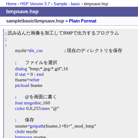
Home
›
HSP Version
3.7
›
Sample - basic
›
bmpsave.hsp
bmpsave.hsp
sample\basic\bmpsave.hsp
» Plain Format
; 読み込んだ画像を加工してBMPで出力するプログラム

;

;

	mydir=
dir_cur
			; 現在のディレクトリを保存

	;	ファイルを選択

dialog
 "bmp;*.jpg;*.gif",16

if
stat
 = 0 : 
end
	fname=
refstr
picload
 fname

	;	@を画面に書く

font
msgothic
,160

color
 0,0,255:
mes
 "@"

	;	保存

	sname=
getpath
(fname,1+8)+"_mod_bmp"

chdir
 mydir

bmpsave
 sname
