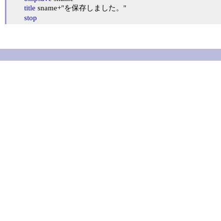
title
 sname+"を保存しました。"

stop