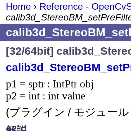
Home
›
Reference - OpenCvSh
calib3d_StereoBM_setPreFilt
calib3d_StereoBM_setP
[32/64bit] calib3d_Ster
calib3d_StereoBM_setPr
p1 = sptr : IntPtr obj

p2 = int : int value
(プラグイン / モジュール 
解説