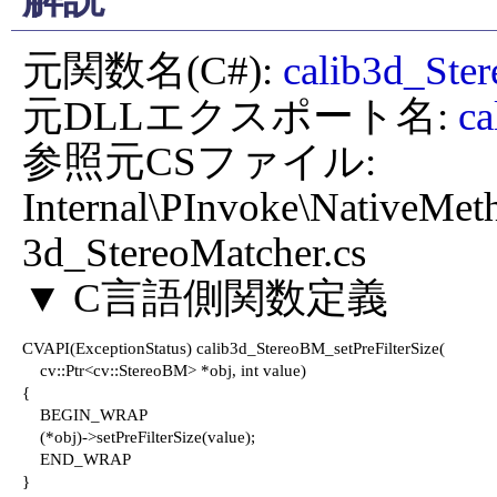
元関数名(C#): 
calib3d_Ster
元DLLエクスポート名: 
ca
参照元CSファイル: 
Internal\PInvoke\NativeMet
3d_StereoMatcher.cs

CVAPI(ExceptionStatus) calib3d_StereoBM_setPreFilterSize(

    cv::Ptr<cv::StereoBM> *obj, int value)

{

    BEGIN_WRAP

    (*obj)->setPreFilterSize(value);

    END_WRAP

}
