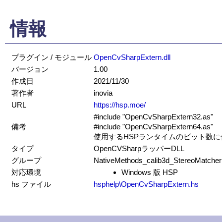
情報
プラグイン / モジュール
OpenCvSharpExtern.dll
バージョン
1.00
作成日
2021/11/30
著作者
inovia
URL
https://hsp.moe/
#include "OpenCvSharpExtern32.as"
備考
#include "OpenCvSharpExtern64.as"
使用するHSPランタイムのビット数
タイプ
OpenCVSharpラッパーDLL
グループ
NativeMethods_calib3d_StereoMatcher
対応環境
Windows 版 HSP
hs ファイル
hsphelp\OpenCvSharpExtern.hs