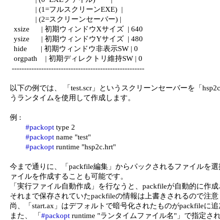
             | (1=フルスクリーンEXE)  |

             | (2=スクリーンセーバー) |

  xsize      | 初期ウィンドウXサイズ  | 640

  ysize      | 初期ウィンドウYサイズ  | 480

  hide       | 初期ウィンドウ非表示SW | 0

  orgpath    | 初期ディレクトリ維持SW | 0

 ------------------------------------------------------

以下の例では、 「test.scr」というスクリーンセーバーを「hsp2c.
うランタイムを使用して作成します。

例 :

#packopt
 type 2

#packopt
 name "test"

#packopt
 runtime "hsp2c.hrt"

今まで通りに、「packfile編集」からパックされるファイルを選
ァイルを作成することも可能です。

「実行ファイル自動作成」を行なうと、packfileが自動的に作成
それまで保存されていたpackfileの情報は上書きされるので注意
尚、「start.ax」はデフォルトで暗号化されたものがpackfileに
また、 「
#packopt
 runtime "ランタイムファイル名"」で指定さ