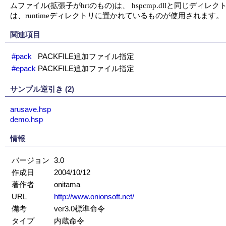
ムファイル(拡張子がhrtのもの)は、 hspcmp.dllと同じディレク
は、runtimeディレクトリに置かれているものが使用されます。
関連項目
#pack
PACKFILE追加ファイル指定
#epack
PACKFILE追加ファイル指定
サンプル逆引き (2)
arusave.hsp
demo.hsp
情報
バージョン
3.0
作成日
2004/10/12
著作者
onitama
URL
http://www.onionsoft.net/
備考
ver3.0標準命令
タイプ
内蔵命令