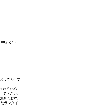
hrt」とい

択して実行フ

されるため、

して下さい。

追加されます。

れたランタイ
