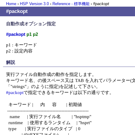
Home
›
HSP Version
3.0
›
Reference - 標準機能
›
#packopt
#packopt
自動作成オプション指定
#packopt
p1 p2
p1 : キーワード

p2 : 設定内容
解説
実行ファイル自動作成の動作を指定します。

キーワード名、の後スペース又は TAB を入れてパラメーター(
#packopt
で指定できるキーワードは以下の通りです。

  キーワード |      内      容        | 初期値

 ------------------------------------------------------

   name      | 実行ファイル名         | "hsptmp"

  runtime    | 使用するランタイム     | "hsprt"

  type       | 実行ファイルのタイプ   | 0

             | (0=EXEファイル)        |
