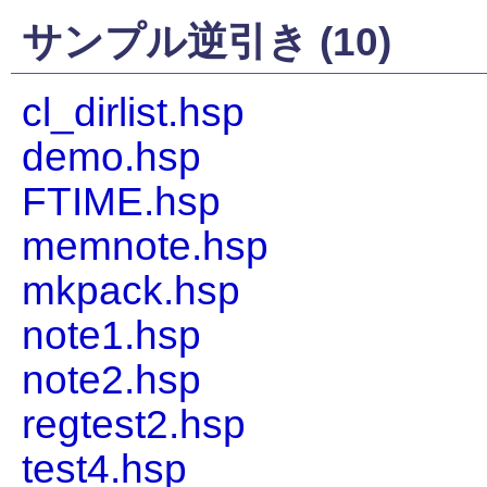
サンプル逆引き (10)
cl_dirlist.hsp
demo.hsp
FTIME.hsp
memnote.hsp
mkpack.hsp
note1.hsp
note2.hsp
regtest2.hsp
test4.hsp