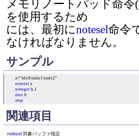
メモリノートパッド命令(
を使用するため

には、最初に
notesel
命令
なければなりません。
サンプル
	a="idx0\nidx1\nidx2"

notesel
 a

noteget
 b,1

mes
 b

stop
関連項目
notesel
対象バッファ指定