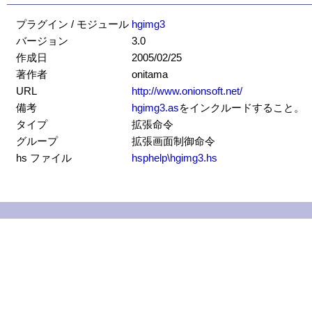
プラグイン / モジュール
hgimg3
バージョン
3.0
作成日
2005/02/25
著作者
onitama
URL
http://www.onionsoft.net/
備考
hgimg3.as
をインクルードすること。
タイプ
拡張命令
グループ
拡張画面制御命令
hs ファイル
hsphelp\hgimg3.hs