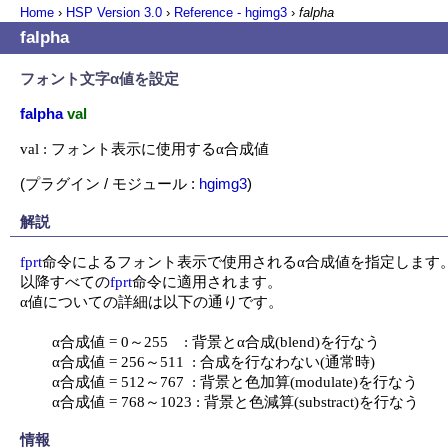
Home
›
HSP Version
3.0
›
Reference - hgimg3
›
falpha
falpha
フォント文字α値を設定
falpha
val
val : フォント表示に使用するα合成値
(プラグイン / モジュール :
hgimg3
)
解説
fprt
命令によるフォント表示で使用されるα合成値を指定します。
以降すべての
fprt
命令に適用されます。

α値についての詳細は以下の通りです。

	α合成値 = 0～255    : 背景とα合成(blend)を行なう

	α合成値 = 256～511  : 合成を行なわない(通常時)

	α合成値 = 512～767  : 背景と色加算(modulate)を行なう

	α合成値 = 768～1023 : 背景と色減算(substract)を行なう
情報