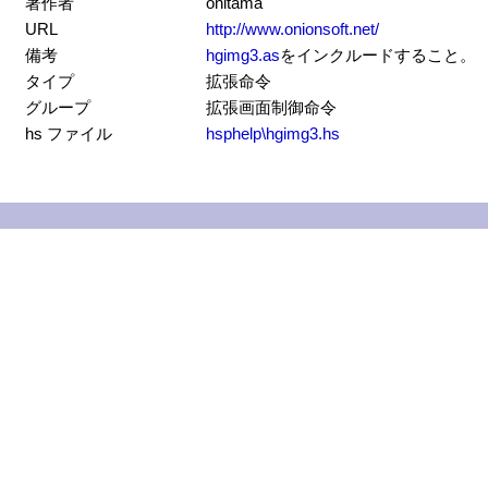
著作者
onitama
URL
http://www.onionsoft.net/
備考
hgimg3.as
をインクルードすること。
タイプ
拡張命令
グループ
拡張画面制御命令
hs ファイル
hsphelp\hgimg3.hs