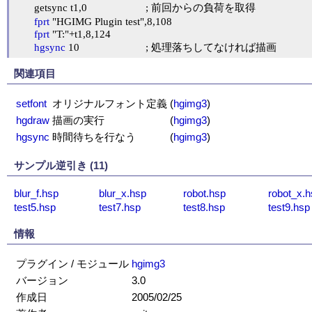
	getsync t1,0			; 前回からの負荷を取得

fprt
 "HGIMG Plugin test",8,108

fprt
 "T:"+t1,8,124

hgsync
 10			; 処理落ちしてなければ描画
関連項目
setfont
オリジナルフォント定義
(
hgimg3
)
hgdraw
描画の実行
(
hgimg3
)
hgsync
時間待ちを行なう
(
hgimg3
)
サンプル逆引き (11)
blur_f.hsp
blur_x.hsp
robot.hsp
robot_x.h
test5.hsp
test7.hsp
test8.hsp
test9.hsp
情報
プラグイン / モジュール
hgimg3
バージョン
3.0
作成日
2005/02/25