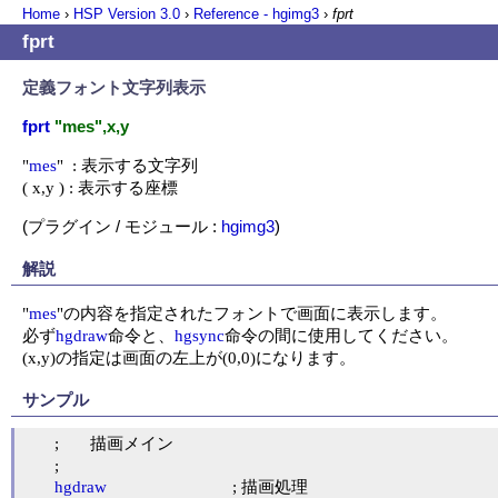
Home
›
HSP Version
3.0
›
Reference - hgimg3
›
fprt
fprt
定義フォント文字列表示
fprt
"mes",x,y
"
mes
"  : 表示する文字列

( x,y ) : 表示する座標
(プラグイン / モジュール :
hgimg3
)
解説
"
mes
"の内容を指定されたフォントで画面に表示します。

必ず
hgdraw
命令と、
hgsync
命令の間に使用してください。

(x,y)の指定は画面の左上が(0,0)になります。
サンプル
	;	描画メイン

	;

hgdraw
				; 描画処理
