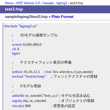
Home
›
HSP Version
3.0
›
Sample - hgimg3
›
test3.hsp
test3.hsp
sample\hgimg3\test3.hsp
» Plain Format
#include
 "
hgimg3.as
"

	;	3Dモデル描画サンプル

	;

screen
 0,640,480,0

cls
 4

hgini
	;	テクスチャフォント表示の準備

	;

setfont
 16,16,12,1	; 
font
 Tex select(cx,cy,px,mode)

texload
 "
fontchr.bmp
"	; フォントテクスチャの登録

	;	Xモデル登録

	;

addxfile
 m_xmodel,"font_a.x"	; モデルを読み込む

regobj
 obj, m_xmodel		; オブジェクトの登録

clscolor
 $80			; 背景色の設定
