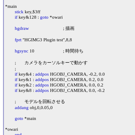
*main

stick
 key,$3ff

if
 key&128 : 
goto
 *owari

hgdraw
				; 描画

fprt
 "HGIMG3 Plugin test",8,8

hgsync
 10			; 時間待ち

	;	カメラをカーソルキーで動かす

	;

if
 key&4 : 
addpos
 HGOBJ_CAMERA, -0.2, 0.0

if
 key&1 : 
addpos
 HGOBJ_CAMERA, 0.2, 0.0

if
 key&2 : 
addpos
 HGOBJ_CAMERA, 0.0, 0.2

if
 key&8 : 
addpos
 HGOBJ_CAMERA, 0.0, -0.2

	;	モデルを回転させる

addang
 obj,0,0.05,0

goto
 *main

*owari

end