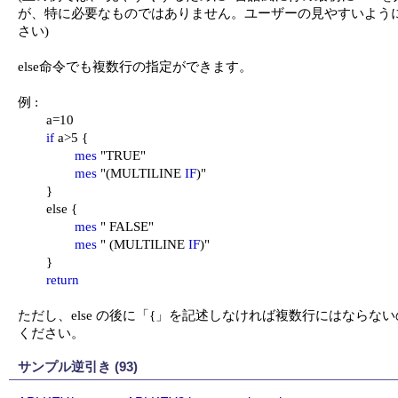
が、特に必要なものではありません。ユーザーの見やすいように
さい)

else命令でも複数行の指定ができます。

例 :

	a=10

if
 a>5 {

mes
 "TRUE"

mes
 "(MULTILINE 
IF
)"

	}

	else {

mes
 " FALSE"

mes
 " (MULTILINE 
IF
)"

	}

return
ただし、else の後に「{」を記述しなければ複数行にはならない
ください。
サンプル逆引き (93)