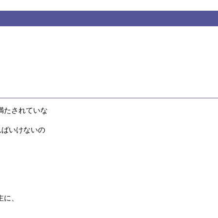
たされていな

ればいけないの

に、
