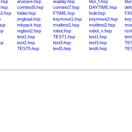
.hsp
arusave.hsp
aviplay.hsp
blur_f.hsp
blu
.hsp
comtest5.hsp
comtest7.hsp
DAYTIME.hsp
def
2.hsp
folder.hsp
FTIME.hsp
fxdir.hsp
FX
p
imgload.hsp
keymove1.hsp
keymove2.hsp
key
hsp
mkpack.hsp
modtest1.hsp
modtest2.hsp
mod
sp
regtest2.hsp
robot.hsp
robot_x.hsp
rss
test1.hsp
TEST1.hsp
test1.hsp
tes
sp
test2.hsp
test3.hsp
test3.hsp
TES
TEST5.hsp
test5.hsp
test6.hsp
TES