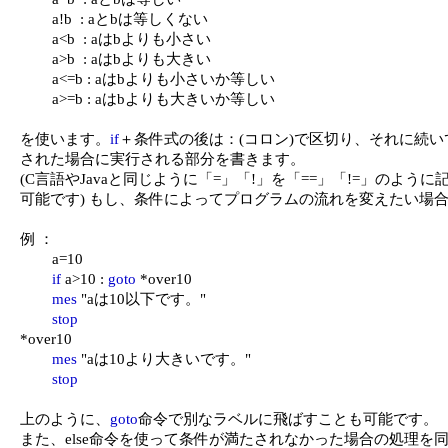
	a!b  : aとbは等しくない

	a<b  : aはbよりも小さい

	a>b  : aはbよりも大きい

	a<=b : aはbよりも小さいか等しい

	a>=b : aはbよりも大きいか等しい

を使います。
if
＋条件式の後は：(コロン)で区切り、それに続い
された場合に実行される部分を書きます。

(C言語やJavaと同じように「=」「!」を「==」「!=」のように
可能です) もし、条件によってプログラムの流れを変えたい場合
例 ：

	a=10

if
 a>10 : 
goto
 *over10

mes
 "aは10以下です。"

stop
*over10

mes
 "aは10より大きいです。"

stop
上のように、
goto
命令で別なラベルに飛ばすことも可能です。

また、else命令を使って条件が満たされなかった場合の処理を同