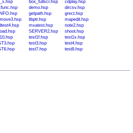
r_x.hsp
box_fullscr.hsp
cdplay.hsp
cfunc.hsp
demo.hsp
dircsv.hsp
INFO.hsp
getpath.hsp
grect.hsp
move3.hsp
libptr.hsp
mapedit.hsp
test4.hsp
mxatest.hsp
note2.hsp
load.hsp
SERVER2.hsp
shoot.hsp
t10.hsp
test1f.hsp
test1x.hsp
T3.hsp
test3.hsp
test4.hsp
T6.hsp
test7.hsp
test8.hsp