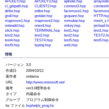
APLKEY.hsp
APLKEY3.hsp
aplnote.hsp
arraynote
cl_getpath.hsp
CLIENT2.hsp
comtest3.hsp
comtest4
dirlist.hsp
editor.hsp
facemove1.hsp
facemove
groll.hsp
grotate.hsp
gsquare.hsp
HTTP.hs
mapmove1.hsp
mapmove2.hsp
menubar.hsp
mesh_x.
noteadd.hsp
onexit.hsp
onkey.hsp
picload.h
stick.hsp
TERMINAL.hsp
test1.hsp
test1.hsp
test2.hsp
test2.hsp
test2.hsp
TEST2.h
test4.hsp
TEST4.hsp
test5.hsp
test5.hsp
test9.hsp
typing.hsp
web.hsp
情報
バージョン
3.0
作成日
2004/10/12
著作者
onitama
URL
http://www.onionsoft.net/
備考
ver3.0標準命令
タイプ
内蔵命令
グループ
プログラム制御命令
hs ファイル
hsphelp\i_prog.hs