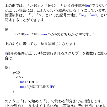
上の例では、「a=10」と「b=10」 という条件式を|(
or
)でつない
が正しい場合には、正しいという結果が出るようにしています。
論理演算は、 「|」「&」といった記号の他に「
or
」「
and
」とい
記述することができます。

例 ：

if
 (a=10)
or
(b=10) : 
mes
 "aかbのどちらかが10です。"

上のように書いても、結果は同じになります。

if
命令の条件が正しい時に実行されるスクリプトを複数行に渡っ
合は、

例 :

	a=10

if
 a>5 {

mes
 "TRUE"

mes
 "(MULTILINE 
IF
)"

	}

のように「{」で始めて「}」で終わる部分までを指定します。

(上の例では、 見やすくするためにC言語風に行の最初にTABを