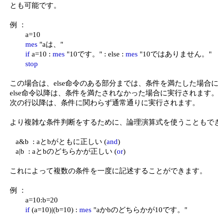
とも可能です。

例 ：

	a=10

mes
 "aは、"

if
 a=10 : 
mes
 "10です。" : else : 
mes
 "10ではありません。"

stop
この場合は、else命令のある部分までは、条件を満たした場合に
else命令以降は、条件を満たされなかった場合に実行されます。
次の行以降は、条件に関わらず通常通りに実行されます。

より複雑な条件判断をするために、論理演算式を使うこともでき
   a&b  : aとbがともに正しい (
and
)

   a|b  : aとbのどちらかが正しい (
or
)

これによって複数の条件を一度に記述することができます。

例 ：

	a=10:b=20

if
 (a=10)|(b=10) : 
mes
 "aかbのどちらかが10です。"
