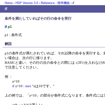
Home
›
HSP Version
3.0
›
Reference - 標準機能
›
if
if
条件を満たしていればその行の命令を実行
if
p1
p1 : 条件式
解説
p1の条件式が満たされていれば、それ以降の命令を実行する。満
い場合は、次の行に移ります。

BASICと違い、その行の次の命令との間には :(ｺﾛﾝ)を入れなけ
で注意してください。

例 ：

	a=10

if
 a=10 : 
mes
 "aは10です。"

上の例では、「a=10」の部分が条件式になります。条件式には主
	a=b  : aとbは等しい
