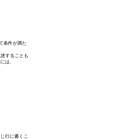
て条件が満た

記述することも

には、

じ行に書くこ
