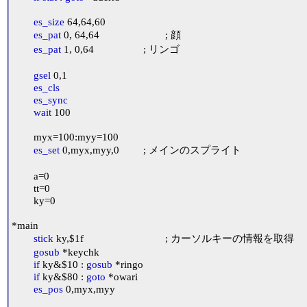
es_size
 64,64,60

es_pat
 0, 64,64			; 顔

es_pat
 1, 0,64			; リンゴ

gsel
 0,1

es_cls
es_sync
wait
 100

	myx=100:myy=100

es_set
 0,myx,myy,0		; メインのスプライト

	a=0

	tt=0

	ky=0

*main

stick
 ky,$1f				; カーソルキーの情報を取得

gosub
 *keychk

if
 ky&$10 : 
gosub
 *ringo

if
 ky&$80 : 
goto
 *owari

es_pos
 0,myx,myy
