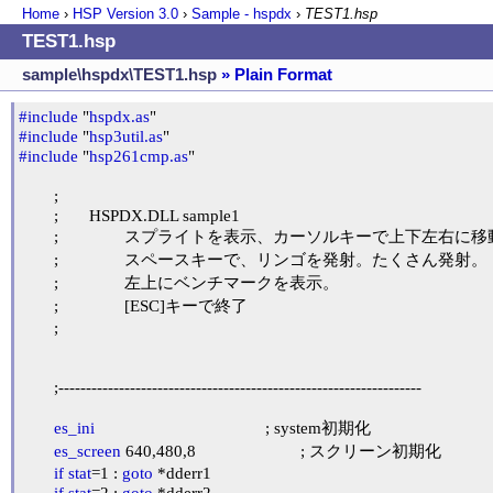
Home
›
HSP Version
3.0
›
Sample - hspdx
›
TEST1.hsp
TEST1.hsp
sample\hspdx\TEST1.hsp
» Plain Format
#include
 "
hspdx.as
#include
 "
hsp3util.as
#include
 "
hsp261cmp.as
"

	;

	;	HSPDX.DLL sample1

	;		スプライトを表示、カーソルキーで上下左右に移動。

	;		スペースキーで、リンゴを発射。たくさん発射。

	;		左上にベンチマークを表示。

	;		[ESC]キーで終了

	;

	;------------------------------------------------------------------

es_ini
					; system初期化

es_screen
 640,480,8			; スクリーン初期化

if
stat
=1 : 
goto
 *dderr1

if
stat
=2 : 
goto
 *dderr2
