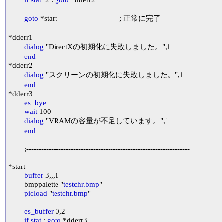
goto
 *start				; 正常に完了

*dderr1

dialog
 "DirectXの初期化に失敗しました。",1

end
*dderr2

dialog
 "スクリーンの初期化に失敗しました。",1

end
*dderr3

es_bye
wait
 100

dialog
 "VRAMの容量が不足しています。",1

end
	;------------------------------------------------------------------

*start

buffer
 3,,,1

	bmppalette "
testchr.bmp
"

picload
 "
testchr.bmp
"

es_buffer
 0,2

if
stat
 : 
goto
 *dderr3
