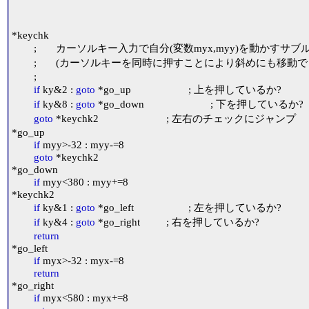
*keychk

	;	カーソルキー入力で自分(変数myx,myy)を動かすサブルーチン

	;	(カーソルキーを同時に押すことにより斜めにも移動できます)

	;

if
 ky&2 : 
goto
 *go_up			; 上を押しているか?

if
 ky&8 : 
goto
 *go_down			; 下を押しているか?

goto
 *keychk2				; 左右のチェックにジャンプ

*go_up

if
 myy>-32 : myy-=8

goto
 *keychk2

*go_down

if
 myy<380 : myy+=8

*keychk2

if
 ky&1 : 
goto
 *go_left			; 左を押しているか?

if
 ky&4 : 
goto
 *go_right		; 右を押しているか?

return
*go_left

if
 myx>-32 : myx-=8

return
*go_right

if
 myx<580 : myx+=8
