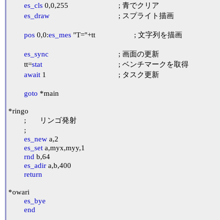
es_cls
 0,0,255				; 青でクリア

es_draw
					; スプライト描画

pos
 0,0:
es_mes
 "T="+tt			; 文字列を描画

es_sync
					; 画面の更新

	tt=
stat
					; ベンチマークを取得

await
 1					; タスク更新

goto
 *main

*ringo

	;	リンゴ発射

	;

es_new
 a,2

es_set
 a,myx,myy,1

rnd
 b,64

es_adir
 a,b,400

return
*owari

es_bye
end