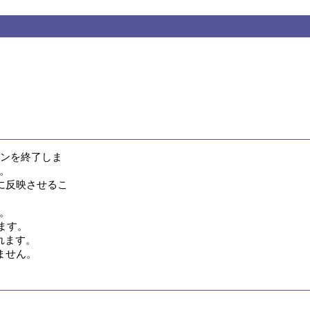
ンを終了しま



反映させるこ

。

す。

ます。

ません。