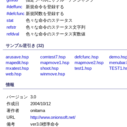
#deffunc
新規命令を登録する
#defcfunc
新規関数を登録する
stat
色々な命令のステータス
refstr
色々な命令のステータス文字列
refdval
色々な命令のステータス実数値
サンプル逆引き (32)
arusave.hsp
comtest7.hsp
defcfunc.hsp
demo.hs
mapedit.hsp
mapmove1.hsp
mapmove2.hsp
menubar.
mxatest.hsp
shoot.hsp
test1.hsp
TEST1.h
web.hsp
winmove.hsp
情報
バージョン
3.0
作成日
2004/10/12
著作者
onitama
URL
http://www.onionsoft.net/
備考
ver3.0標準命令