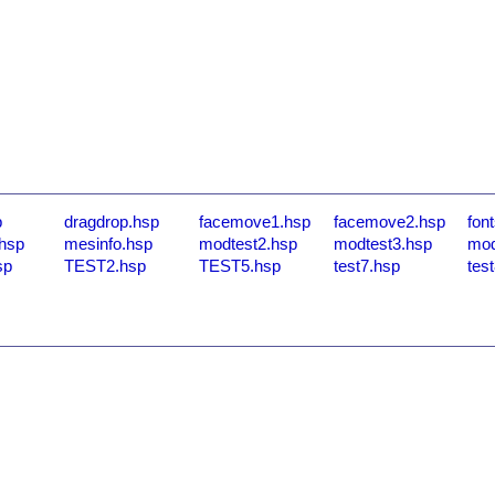
p
dragdrop.hsp
facemove1.hsp
facemove2.hsp
fon
hsp
mesinfo.hsp
modtest2.hsp
modtest3.hsp
mod
sp
TEST2.hsp
TEST5.hsp
test7.hsp
tes