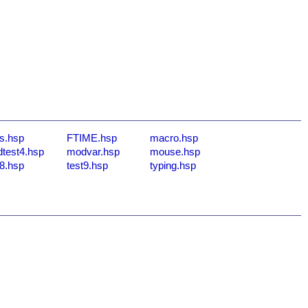
ts.hsp
FTIME.hsp
macro.hsp
test4.hsp
modvar.hsp
mouse.hsp
t8.hsp
test9.hsp
typing.hsp