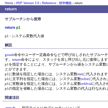
Home
›
HSP Version
3.0
›
Reference - 標準機能
›
return
return
サブルーチンから復帰
return
p1
p1 : システム変数代入値
解説
gosub
命令やユーザー定義命令などで呼び出しされたサブルーチ
す。
return
命令により、スタックを戻し呼び出し元に復帰します。
p1を指定することにより、サブルーチンから値をシステム変数に
とができます。

p1に数値を指定した場合には、システム変数
stat
に代入されます
p1に文字列を指定した場合には、システム変数
refstr
に代入されま
p1に実数値を指定した場合には、システム変数
refdval
に代入され
p1の指定を省略した場合には、システム変数の代入は行なわれ
関連項目
gosub
指定ラベルにサブルーチンジャンプ