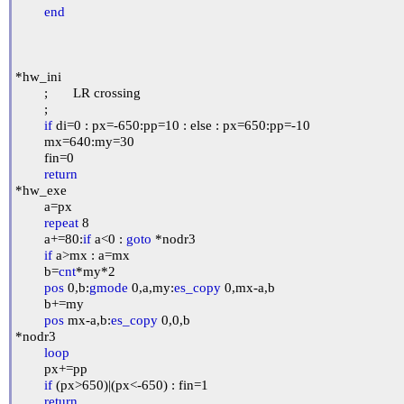
end
*hw_ini

	;	LR crossing

	;

if
 di=0 : px=-650:pp=10 : else : px=650:pp=-10

	mx=640:my=30

	fin=0

return
*hw_exe

	a=px

repeat
 8

	a+=80:
if
 a<0 : 
goto
 *nodr3

if
 a>mx : a=mx

	b=
cnt
*my*2

pos
 0,b:
gmode
 0,a,my:
es_copy
 0,mx-a,b

	b+=my

pos
 mx-a,b:
es_copy
 0,0,b

*nodr3

loop
	px+=pp

if
 (px>650)|(px<-650) : fin=1

return