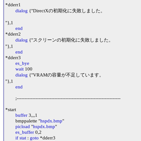
*dderr1

dialog
 {"DirectXの初期化に失敗しました。

"},1

end
*dderr2

dialog
 {"スクリーンの初期化に失敗しました。

"},1

end
*dderr3

es_bye
wait
 100

dialog
 {"VRAMの容量が不足しています。

"},1

end
	;------------------------------------------------------------------

*start

buffer
 3,,,1

	bmppalette "
hspdx.bmp
"

picload
 "
hspdx.bmp
"

es_buffer
 0,2

if
stat
 : 
goto
 *dderr3
