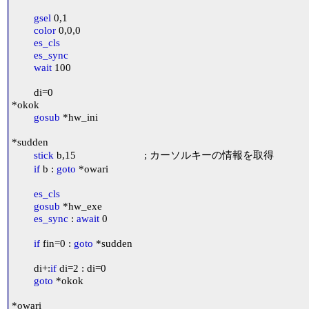
gsel
 0,1

color
 0,0,0

es_cls
es_sync
wait
 100

	di=0

*okok

gosub
 *hw_ini

*sudden

stick
 b,15				; カーソルキーの情報を取得

if
 b : 
goto
 *owari

es_cls
gosub
 *hw_exe

es_sync
 : 
await
 0

if
 fin=0 : 
goto
 *sudden

	di+:
if
 di=2 : di=0

goto
 *okok

*owari
