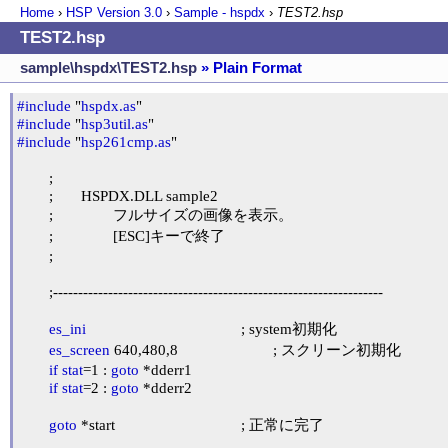
Home
›
HSP Version
3.0
›
Sample - hspdx
›
TEST2.hsp
TEST2.hsp
sample\hspdx\TEST2.hsp
» Plain Format
#include
 "
hspdx.as
#include
 "
hsp3util.as
#include
 "
hsp261cmp.as
"

	;

	;	HSPDX.DLL sample2

	;		フルサイズの画像を表示。

	;		[ESC]キーで終了

	;

	;------------------------------------------------------------------

es_ini
					; system初期化

es_screen
 640,480,8			; スクリーン初期化

if
stat
=1 : 
goto
 *dderr1

if
stat
=2 : 
goto
 *dderr2

goto
 *start				; 正常に完了
