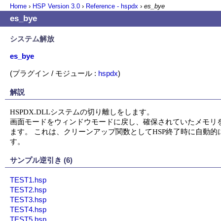
Home
›
HSP Version
3.0
›
Reference - hspdx
›
es_bye
es_bye
システム解放
es_bye
(プラグイン / モジュール :
hspdx
)
解説
HSPDX.DLLシステムの切り離しをします。

画面モードをウィンドウモードに戻し、確保されていたメモリを
ます。 これは、クリーンアップ関数としてHSP終了時に自動的
す。
サンプル逆引き (6)
TEST1.hsp
TEST2.hsp
TEST3.hsp
TEST4.hsp
TEST5.hsp