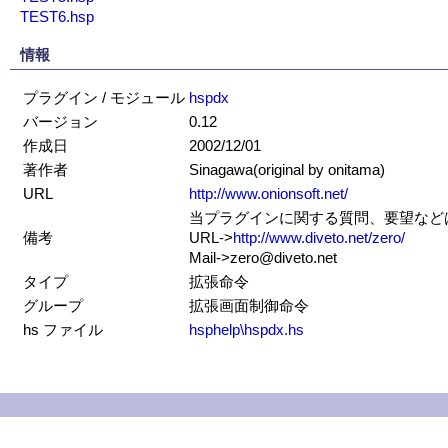
TEST6.hsp
情報
プラグイン / モジュール
hspdx
バージョン
0.12
作成日
2002/12/01
著作者
Sinagawa(original by onitama)
URL
http://www.onionsoft.net/
当プラグインに関する質問、要望などはS
備考
URL->
http://www.diveto.net/zero/
Mail->zero@diveto.net
タイプ
拡張命令
グループ
拡張画面制御命令
hs ファイル
hsphelp\hspdx.hs