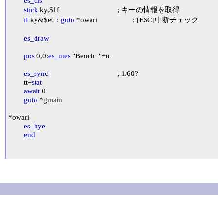
es_cls
stick
 ky,$1f				; キーの情報を取得

if
 ky&$e0 : 
goto
 *owari			; [ESC]中断チェック

es_draw
pos
 0,0:
es_mes
 "Bench="+tt

es_sync
					; 1/60?

	tt=
stat
await
 0

goto
 *gmain

*owari

es_bye
end