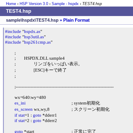
Home
›
HSP Version
3.0
›
Sample - hspdx
›
TEST4.hsp
TEST4.hsp
sample\hspdx\TEST4.hsp
» Plain Format
#include
 "
hspdx.as
#include
 "
hsp3util.as
#include
 "
hsp261cmp.as
"

	;

	;	HSPDX.DLL sample4

	;		リンゴをいっぱい表示。

	;		[ESC]キーで終了

	;

	;------------------------------------------------------------------

	wx=640:wy=480

es_ini
					; system初期化

es_screen
 wx,wy,8			; スクリーン初期化

if
stat
=1 : 
goto
 *dderr1

if
stat
=2 : 
goto
 *dderr2

goto
 *start				; 正常に完了
