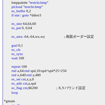
	bmppalette "
testchr.bmp
"

picload
 "
testchr.bmp
"

es_buffer
 0,2

if
stat
 : 
goto
 *dderr3

es_size
 64,64,60

es_pat
 0, 0,64

es_area
 -64,-64,wx,wy			; 画面ボーダー設定

gsel
 0,1

es_cls
es_sync
wait
 100

repeat
 100

rnd
 a,64:
rnd
 spd,10:spd=spd*25+250

rnd
 x,640:
rnd
 y,480

es_set
cnt
,x,y,0

es_adir
cnt
,a,spd

es_flag
cnt
,$6200			; X,Yバウンド設定

loop
*gmain
