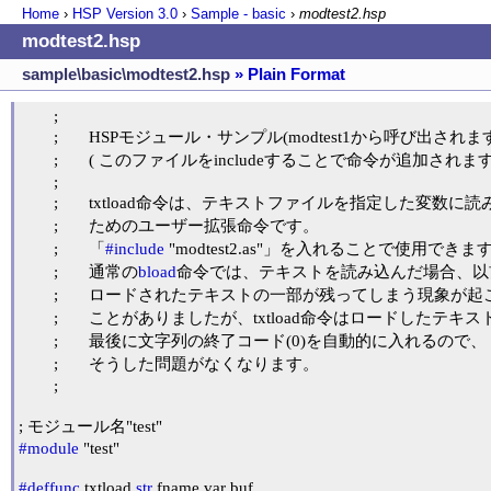
Home
›
HSP Version
3.0
›
Sample - basic
›
modtest2.hsp
modtest2.hsp
sample\basic\modtest2.hsp
» Plain Format
	;

	;	HSPモジュール・サンプル(modtest1から呼び出されます)

	;	( このファイルをincludeすることで命令が追加されます)

	;

	;	txtload命令は、テキストファイルを指定した変数に読み込む

	;	ためのユーザー拡張命令です。

	;	「
#include
 "modtest2.as"」を入れることで使用できます
	;	通常の
bload
命令では、テキストを読み込んだ場合、以前
	;	ロードされたテキストの一部が残ってしまう現象が起こる

	;	ことがありましたが、txtload命令はロードしたテキストの

	;	最後に文字列の終了コード(0)を自動的に入れるので、

	;	そうした問題がなくなります。

	;

#module
 "test"

#deffunc
 txtload 
str
 fname,var buf
