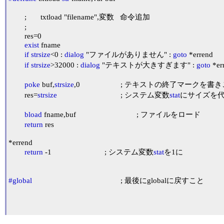
	;	txtload "filename",変数   命令追加

	;

	res=0

exist
 fname

if
strsize
<0 : 
dialog
 "ファイルがありません" : 
goto
 *errend

if
strsize
>32000 : 
dialog
 "テキストが大きすぎます" : 
goto
 *er
poke
 buf,
strsize
,0			; テキストの終了マークを書きこむ

	res=
strsize
				; システム変数
stat
にサイズを代
bload
 fname,buf				; ファイルをロード

return
 res

*errend

return
 -1				; システム変数
stat
を1に

#global
; 最後にglobalに戻すこと
