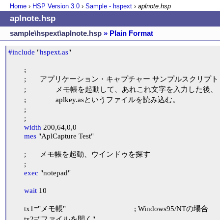
Home
›
HSP Version
3.0
›
Sample - hspext
›
aplnote.hsp
aplnote.hsp
sample\hspext\aplnote.hsp
» Plain Format
#include
 "
hspext.as
"

	;

	;	アプリケーション・キャプチャー サンプルスクリプト

	;		メモ帳を起動して、あれこれ文字を入力した後、

	;		aplkey.asというファイルを読み込む。

	;

	;

width
 200,64,0,0

mes
 "AplCapture Test"

	;	メモ帳を起動、ウインドゥを探す

	;

exec
 "notepad"

wait
 10

	tx1="メモ帳"					; Windows95/NTの場合

	tx2="ファイルを開く"
