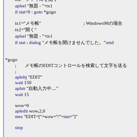
aplsel
 "無題 - "+tx1

if
stat
=0 : 
goto
 *gogo

	tx1="メモ帳"					; Windows98の場合

	tx2="開く"

aplsel
 "無題 - "+tx1

if
stat
 : 
dialog
 "メモ帳を開けませんでした。":
end
*gogo

	;	メモ帳のEDITコントロールを検索して文字を送る

	;

aplobj
 "EDIT"

wait
 150

aplstr
 "自動入力中...."

wait
 15

	wow=0

apledit
 wow,2,0

mes
 "EDIT=["+wow+"/"+
stat
+"]"

stop