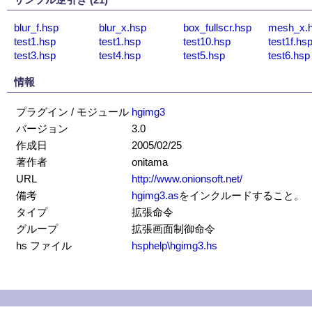
blur_f.hsp
blur_x.hsp
box_fullscr.hsp
mesh_x.
test1.hsp
test1.hsp
test10.hsp
test1f.hs
test3.hsp
test4.hsp
test5.hsp
test6.hsp
情報
プラグイン / モジュール
hgimg3
バージョン
3.0
作成日
2005/02/25
著作者
onitama
URL
http://www.onionsoft.net/
備考
hgimg3.as
をインクルードすること。
タイプ
拡張命令
グループ
拡張画面制御命令
hs ファイル
hsphelp\hgimg3.hs