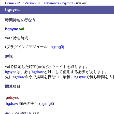
Home
›
HSP Version
3.0
›
Reference - hgimg3
›
hgsync
hgsync
時間待ちを行なう
hgsync
val
val : 待ち時間
(プラグイン / モジュール :
hgimg3
)
解説
hgsync
は、必ず
hgdraw
と対にして使用する必要があります。

先に
hgdraw
命令で描画を行ない、最後に
hgsync
で待ち時間を入
関連項目
getsync
hgdraw
描画の実行
(
hgimg3
)
サンプル逆引き (21)