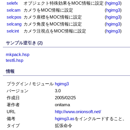
selefx
オブジェクト特殊効果をMOC情報に設定
(
hgimg3
)
selcam
カメラをMOC情報に設定
(
hgimg3
)
selcpos
カメラ座標をMOC情報に設定
(
hgimg3
)
selcang
カメラ角度をMOC情報に設定
(
hgimg3
)
selcint
カメラ注視点をMOC情報に設定
(
hgimg3
)
サンプル逆引き (2)
mkpack.hsp
test6.hsp
情報
プラグイン / モジュール
hgimg3
バージョン
3.0
作成日
2005/02/25
著作者
onitama
URL
http://www.onionsoft.net/
備考
hgimg3.as
をインクルードすること。
タイプ
拡張命令