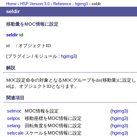
Home
›
HSP Version
3.0
›
Reference - hgimg3
›
seldir
seldir
移動量をMOC情報に設定
seldir
id
id     : オブジェクトID
(プラグイン / モジュール :
hgimg3
)
解説
MOC設定命令の対象となるMOCグループをdir(移動量)に設定し
idは、オブジェクトIDとなります。
関連項目
selmoc
MOC情報を設定
(
hgimg3
)
selpos
移動座標をMOC情報に設定
(
hgimg3
)
selang
回転角度をMOC情報に設定
(
hgimg3
)
selscale
スケールをMOC情報に設定
(
hgimg3
)