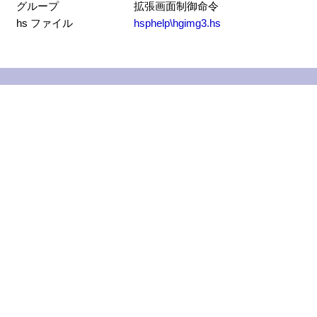
グループ
拡張画面制御命令
hs ファイル
hsphelp\hgimg3.hs