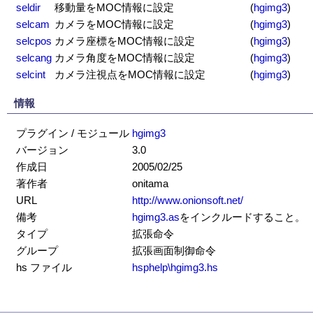
seldir
移動量をMOC情報に設定
(
hgimg3
)
selcam
カメラをMOC情報に設定
(
hgimg3
)
selcpos
カメラ座標をMOC情報に設定
(
hgimg3
)
selcang
カメラ角度をMOC情報に設定
(
hgimg3
)
selcint
カメラ注視点をMOC情報に設定
(
hgimg3
)
情報
プラグイン / モジュール
hgimg3
バージョン
3.0
作成日
2005/02/25
著作者
onitama
URL
http://www.onionsoft.net/
備考
hgimg3.as
をインクルードすること。
タイプ
拡張命令
グループ
拡張画面制御命令
hs ファイル
hsphelp\hgimg3.hs