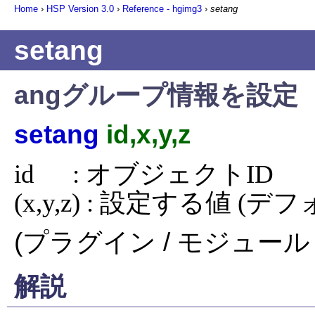
Home
›
HSP Version
3.0
›
Reference - hgimg3
›
setang
setang
angグループ情報を設定
setang
id,x,y,z
id      : オブジェクトID

(x,y,z) : 設定する値 (デ
(プラグイン / モジュール 
解説