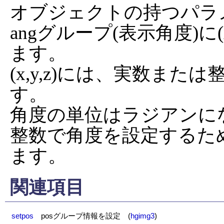
オブジェクトの持つパラ
angグループ(表示角度)に
ます。

(x,y,z)には、実数ま
す。

角度の単位はラジアンにな
整数で角度を設定するた
ます。
関連項目
setpos
posグループ情報を設定
(
hgimg3
)