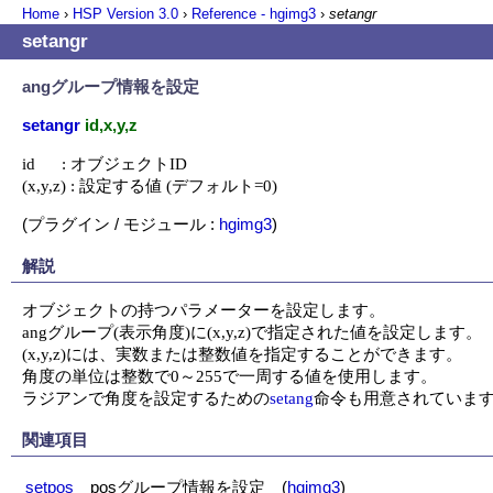
Home
›
HSP Version
3.0
›
Reference - hgimg3
›
setangr
setangr
angグループ情報を設定
setangr
id,x,y,z
id      : オブジェクトID

(x,y,z) : 設定する値 (デフォルト=0)
(プラグイン / モジュール :
hgimg3
)
解説
オブジェクトの持つパラメーターを設定します。

angグループ(表示角度)に(x,y,z)で指定された値を設定します。

(x,y,z)には、実数または整数値を指定することができます。

角度の単位は整数で0～255で一周する値を使用します。

ラジアンで角度を設定するための
setang
命令も用意されていま
関連項目
setpos
posグループ情報を設定
(
hgimg3
)