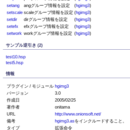
setang
angグループ情報を設定
(
hgimg3
)
setscale
scaleグループ情報を設定
(
hgimg3
)
setdir
dirグループ情報を設定
(
hgimg3
)
setefx
efxグループ情報を設定
(
hgimg3
)
setwork
workグループ情報を設定
(
hgimg3
)
サンプル逆引き (2)
test10.hsp
test5.hsp
情報
プラグイン / モジュール
hgimg3
バージョン
3.0
作成日
2005/02/25
著作者
onitama
URL
http://www.onionsoft.net/
備考
hgimg3.as
をインクルードすること。
タイプ
拡張命令