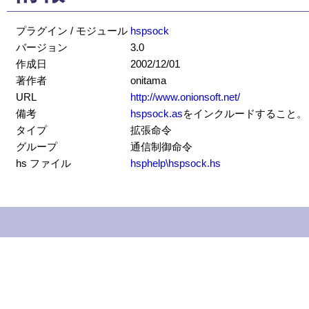
プラグイン / モジュール
hspsock
バージョン
3.0
作成日
2002/12/01
著作者
onitama
URL
http://www.onionsoft.net/
備考
hspsock.as
をインクルードすること。
タイプ
拡張命令
グループ
通信制御命令
hs ファイル
hsphelp\hspsock.hs