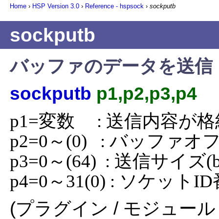
Home
›
HSP Version
3.0
›
Reference - hspsock
›
sockputb
sockputb
バッファのデータを送信
sockputb
p1,p2,p3,p4
p1=変数     : 送信内
p2=0～(0)   : バッファオ
p3=0～(64)  : 送信サイズ(b
p4=0～31(0) : ソケットI
(プラグイン / モジュール 