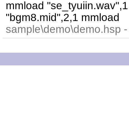
mmload "se_tyuiin.wav",
"bgm8.mid",2,1 mmload
sample\demo\demo.hsp -