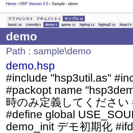
Home
›
HSP Version
3.0
›
Sample - demo
リファレンス
ドキュメント
サンプル
9
3
15
basic
comobj
demo
game
hgimg
hgimg3
hspcl
38
9
1
12
12
10
9
demo
Path : sample\demo
demo.hsp
#include "hsp3util.as" #i
#packopt name "hsp
時のみ定義してください #de
#define global USE_SOU
demo_init デモ初期化 #if