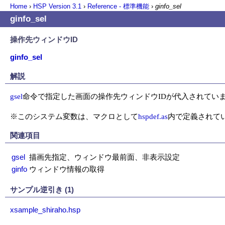
Home
›
HSP Version
3.1
›
Reference - 標準機能
›
ginfo_sel
ginfo_sel
操作先ウィンドウID
ginfo_sel
解説
gsel
命令で指定した画面の操作先ウィンドウIDが代入されていま
※このシステム変数は、マクロとして
hspdef.as
内で定義されて
関連項目
gsel
描画先指定、ウィンドウ最前面、非表示設定
ginfo
ウィンドウ情報の取得
サンプル逆引き (1)
xsample_shiraho.hsp