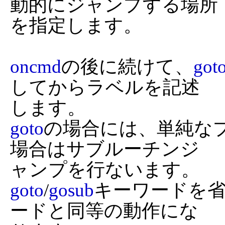
動的にジャンプする場所

を指定します。

oncmd
の後に続けて、
got
してからラベルを記述

goto
の場合には、単純な
場合はサブルーチンジ

goto
/
gosub
キーワードを
ードと同等の動作にな
