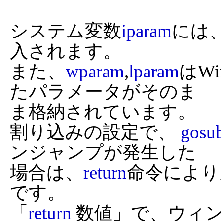
システム変数
iparam
には
入されます。

また、
wparam
,
lparam
はW
たパラメータがそのま

ま格納されています。

割り込みの設定で、 
gosu
ンジャンプが発生した

場合は、
return
命令により
です。

「
return
 数値」で、ウィ