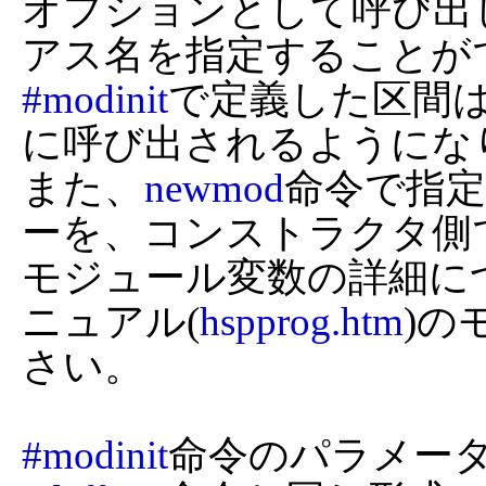
オプションとして呼び出
#modinit
で定義した区間
に呼び出されるようになり
また、
newmod
命令で指
ーを、コンストラクタ側
モジュール変数の詳細に
ニュアル(
hspprog.htm
)の
さい。

#modinit
命令のパラメー