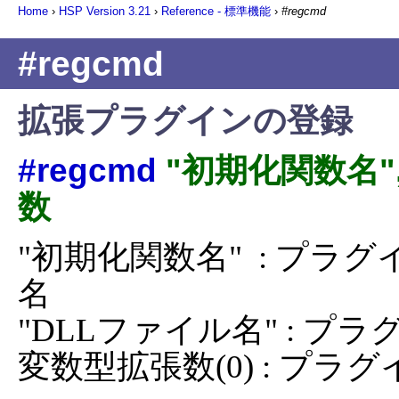
Home
›
HSP Version
3.21
›
Reference - 標準機能
›
#regcmd
#regcmd
拡張プラグインの登録
#regcmd
"初期化関数名"
数
"初期化関数名"  : プ
名

"DLLファイル名" : プ
変数型拡張数(0) : プ