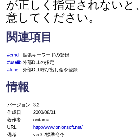
が正しく指定されないと
意してください。
関連項目
#cmd
拡張キーワードの登録
#uselib
外部DLLの指定
#func
外部DLL呼び出し命令登録
情報
バージョン
3.2
作成日
2009/08/01
著作者
onitama
URL
http://www.onionsoft.net/
備考
ver3.2標準命令