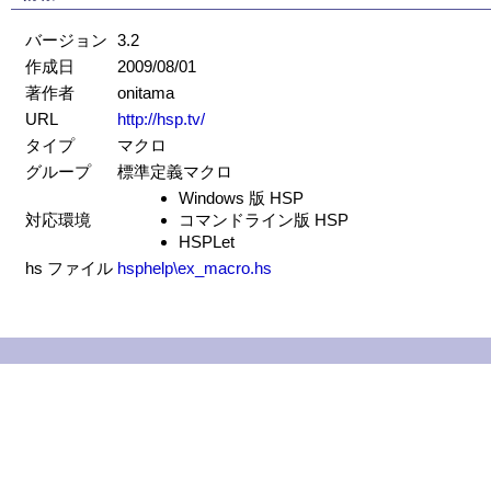
バージョン
3.2
作成日
2009/08/01
著作者
onitama
URL
http://hsp.tv/
タイプ
マクロ
グループ
標準定義マクロ
Windows 版 HSP
対応環境
コマンドライン版 HSP
HSPLet
hs ファイル
hsphelp\ex_macro.hs