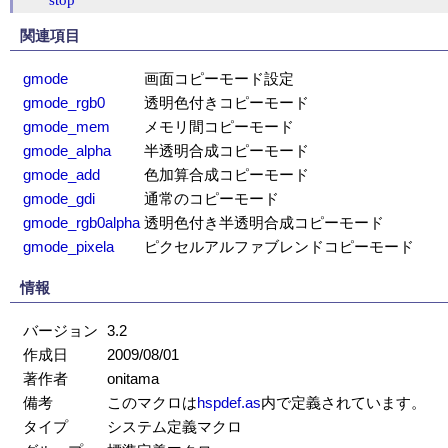
関連項目
gmode
画面コピーモード設定
gmode_rgb0
透明色付きコピーモード
gmode_mem
メモリ間コピーモード
gmode_alpha
半透明合成コピーモード
gmode_add
色加算合成コピーモード
gmode_gdi
通常のコピーモード
gmode_rgb0alpha
透明色付き半透明合成コピーモード
gmode_pixela
ピクセルアルファブレンドコピーモード
情報
バージョン
3.2
作成日
2009/08/01
著作者
onitama
備考
このマクロは
hspdef.as
内で定義されています。
タイプ
システム定義マクロ