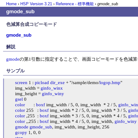
Home
›
HSP Version
3.21
›
Reference - 標準機能
›
gmode_sub
gmode_sub
色減算合成コピーモード
gmode_sub
解説
gmode
の第1引数に指定することで、画面コピーモードを色減
サンプル
screen
 1 : 
picload
dir_exe
 + "/sample/demo/
logop.bmp
"

	img_width = 
ginfo_winx
	img_height = 
ginfo_winy
gsel
 0

color
       : 
boxf
 img_width / 5, 0, img_width  * 2 / 5, 
ginfo_wi
color
 255   : 
boxf
 img_width * 2 / 5, 0, img_width * 3 / 5, 
ginf
color
 ,255  : 
boxf
 img_width * 3 / 5, 0, img_width * 4 / 5, 
ginf
color
 ,,255 : 
boxf
 img_width * 4 / 5, 0, img_width, 
ginfo_winy
gmode
gmode_sub
, img_width, img_height, 256

gcopy
 1, 0, 0

stop