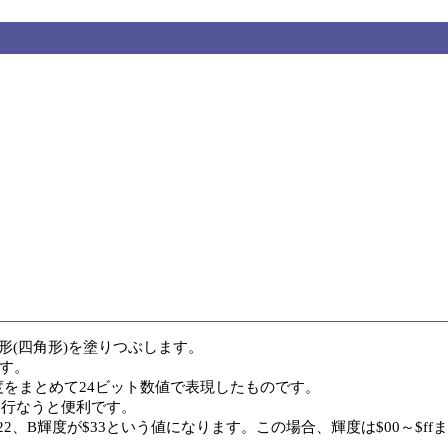
で矩形(四角形)を塗りつぶします。

す。

度をまとめて24ビット数値で表現したものです。

行なうと便利です。

22、B輝度が$33という値になります。この場合、輝度は$00～$ffま