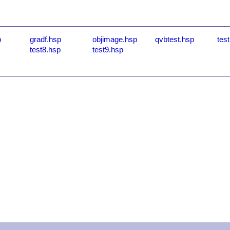
p
gradf.hsp
objimage.hsp
qvbtest.hsp
tes
test8.hsp
test9.hsp