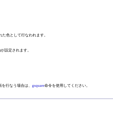
れた色として行なわれます。



)が設定されます。



画を行なう場合は、
gsquare
命令を使用してください。