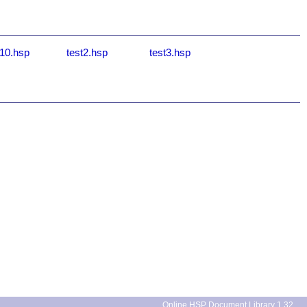
t10.hsp
test2.hsp
test3.hsp
Online HSP Document Library 1.32