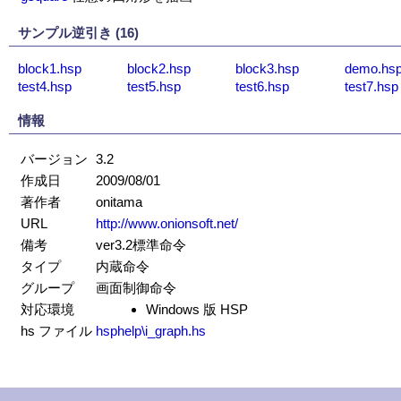
サンプル逆引き (16)
block1.hsp
block2.hsp
block3.hsp
demo.hs
test4.hsp
test5.hsp
test6.hsp
test7.hsp
情報
バージョン
3.2
作成日
2009/08/01
著作者
onitama
URL
http://www.onionsoft.net/
備考
ver3.2標準命令
タイプ
内蔵命令
グループ
画面制御命令
対応環境
Windows 版 HSP
hs ファイル
hsphelp\i_graph.hs