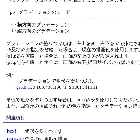
   p5 : グラデーションのモード

 --------------------------------------------------------------------

    0 : 横方向のグラデーション

    1 : 縦方向のグラデーション

グラデーションの塗りつぶしは、左上をp6、右下をp7で指定さ
p6及びp7の指定を省略した場合は、現在の描画色を使用します。
(p1,p2)を省略した場合は、画面の左上(0,0)が設定されます。

(p3,p4)を省略した場合は、画面の右下(描画サイズいっぱいまで
例 :

	; グラデーションで矩形を塗りつぶし

gradf
 120,180,400,100, 1, $ff00ff, $ffffff

単色で矩形を塗りつぶす場合は、
boxf
命令を使用してください。
また、四角形の頂点それぞれの色を指定したグラデーション描
関連項目
boxf
矩形を塗りつぶす
gsquare
任意の四角形を描画