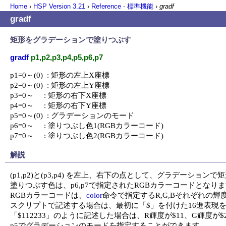
Home
›
HSP Version
3.21
›
Reference - 標準機能
›
gradf
gradf
矩形をグラデーションで塗りつぶす
gradf
p1,p2,p3,p4,p5,p6,p7
p1=0～(0)  : 矩形の左上X座標

p2=0～(0)  : 矩形の左上Y座標

p3=0～     : 矩形の右下X座標

p4=0～     : 矩形の右下Y座標

p5=0～(0)  : グラデーションのモード

p6=0～     : 塗りつぶし色1(RGBカラーコード)

p7=0～     : 塗りつぶし色2(RGBカラーコード)
解説
(p1,p2)と(p3,p4) を左上、右下の点として、グラデーション
塗りつぶす色は、p6,p7で指定されたRGBカラーコードとなりま
RGBカラーコードは、
color
命令で指定するR,G,Bそれぞれの輝
スクリプトで記述する場合は、最初に「$」を付けた16進表現を
「$112233」のように記述した場合は、R輝度が$11、G輝度が$
p5でグラデーションのモードを指定することができます。
