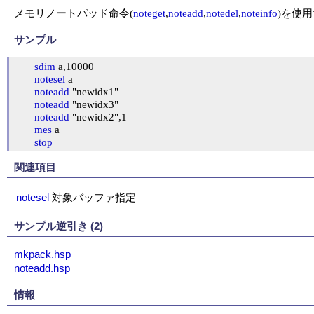
メモリノートパッド命令(
noteget
,
noteadd
,
notedel
,
noteinfo
)を使
サンプル
sdim
 a,10000

notesel
 a

noteadd
 "newidx1"

noteadd
 "newidx3"

noteadd
 "newidx2",1

mes
 a

stop
関連項目
notesel
対象バッファ指定
サンプル逆引き (2)
mkpack.hsp
noteadd.hsp
情報