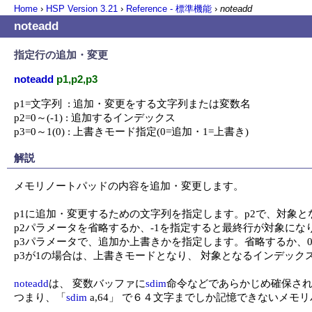
Home
›
HSP Version
3.21
›
Reference - 標準機能
›
noteadd
noteadd
指定行の追加・変更
noteadd
p1,p2,p3
p1=文字列  : 追加・変更をする文字列または変数名

p2=0～(-1) : 追加するインデックス

p3=0～1(0) : 上書きモード指定(0=追加・1=上書き)
解説
メモリノートパッドの内容を追加・変更します。

p1に追加・変更するための文字列を指定します。p2で、対象と
p2パラメータを省略するか、-1を指定すると最終行が対象になり
p3パラメータで、追加か上書きかを指定します。省略するか、
p3が1の場合は、上書きモードとなり、 対象となるインデック
noteadd
は、 変数バッファに
sdim
命令などであらかじめ確保され
つまり、「
sdim
 a,64」 で６４文字までしか記憶できない