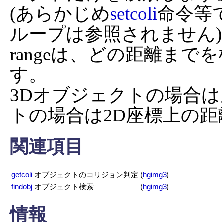
(あらかじめ
setcoli
命令等
ループは参照されません)

rangeは、どの距離ま
す。

3Dオブジェクトの場合は
トの場合は2D座標上の距
関連項目
getcoli
オブジェクトのコリジョン判定
(
hgimg3
)
findobj
オブジェクト検索
(
hgimg3
)
情報