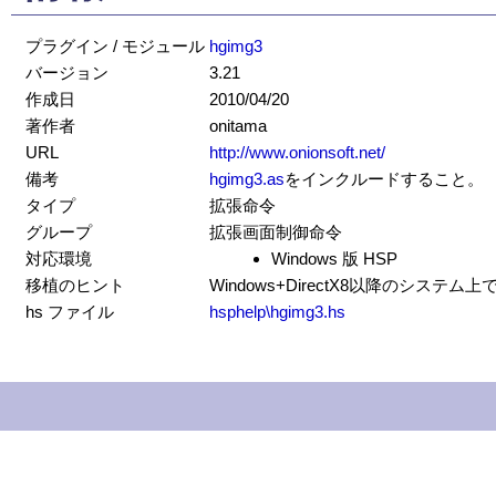
プラグイン / モジュール
hgimg3
バージョン
3.21
作成日
2010/04/20
著作者
onitama
URL
http://www.onionsoft.net/
備考
hgimg3.as
をインクルードすること。
タイプ
拡張命令
グループ
拡張画面制御命令
対応環境
Windows 版 HSP
移植のヒント
Windows+DirectX8以降のシステ
hs ファイル
hsphelp\hgimg3.hs