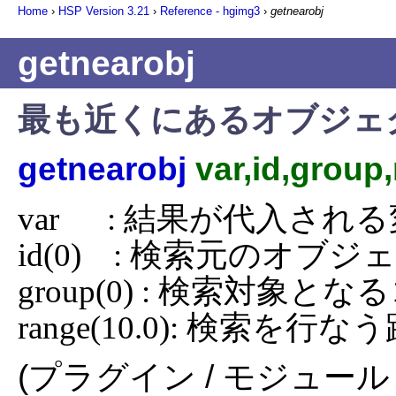
Home
›
HSP Version
3.21
›
Reference - hgimg3
›
getnearobj
getnearobj
最も近くにあるオブジェ
getnearobj
var,id,group
var      : 結果が代入され
id(0)    : 検索元のオブジ
group(0) : 検索対象
range(10.0): 検索を行な
(プラグイン / モジュール 