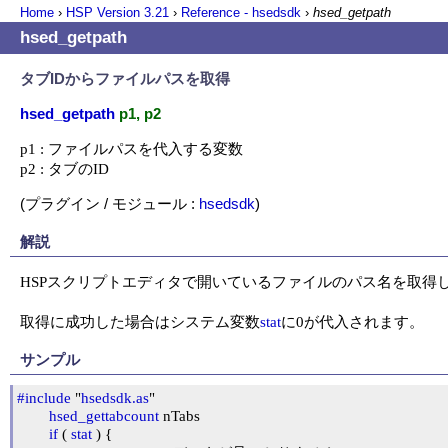
Home
›
HSP Version
3.21
›
Reference - hsedsdk
›
hsed_getpath
hsed_getpath
タブIDからファイルパスを取得
hsed_getpath
p1, p2
p1 : ファイルパスを代入する変数

p2 : タブのID
(プラグイン / モジュール :
hsedsdk
)
解説
HSPスクリプトエディタで開いているファイルのパス名を取得し
取得に成功した場合はシステム変数
stat
に0が代入されます。
サンプル
#include
 "
hsedsdk.as
"

hsed_gettabcount
 nTabs

if
 ( 
stat
 ) {
