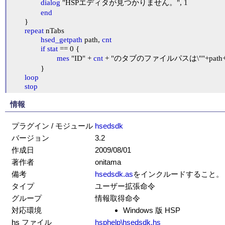
dialog
 "HSPエディタが見つかりません。", 1

end
	}

repeat
 nTabs

hsed_getpath
 path, 
cnt
if
stat
 == 0 {

mes
 "ID" + 
cnt
 + "のタブのファイルパスは\""+path+
		}

loop
stop
情報
プラグイン / モジュール
hsedsdk
バージョン
3.2
作成日
2009/08/01
著作者
onitama
備考
hsedsdk.as
をインクルードすること。
タイプ
ユーザー拡張命令
グループ
情報取得命令
対応環境
Windows 版 HSP
hs ファイル
hsphelp\hsedsdk.hs