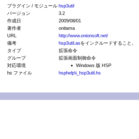
プラグイン / モジュール
hsp3util
バージョン
3.2
作成日
2009/08/01
著作者
onitama
URL
http://www.onionsoft.net/
備考
hsp3util.as
をインクルードすること。
タイプ
拡張命令
グループ
拡張画面制御命令
対応環境
Windows 版 HSP
hs ファイル
hsphelp\i_hsp3util.hs