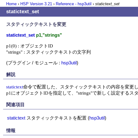
Home
›
HSP Version
3.21
›
Reference - hsp3util
›
statictext_set
statictext_set
スタティックテキストを変更
statictext_set
p1,"strings"
p1(0) : オブジェクトID

"strings" : スタティックテキストの文字列
(プラグイン / モジュール :
hsp3util
)
解説
statictext
命令で配置した、スタティックテキストの内容を変更し
p1にオブジェクトIDを指定して、"strings"で新しく設定
関連項目
statictext
スタティックテキストを配置
(
hsp3util
)
情報