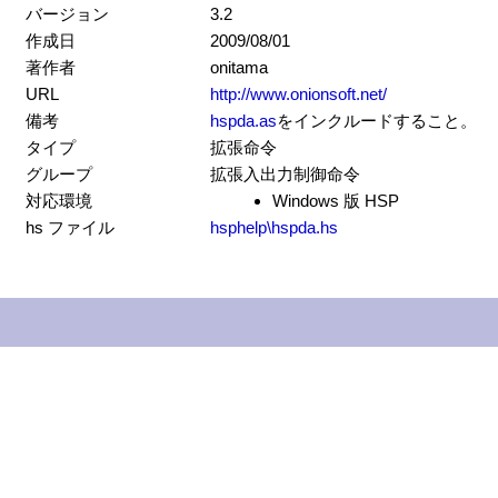
バージョン
3.2
作成日
2009/08/01
著作者
onitama
URL
http://www.onionsoft.net/
備考
hspda.as
をインクルードすること。
タイプ
拡張命令
グループ
拡張入出力制御命令
対応環境
Windows 版 HSP
hs ファイル
hsphelp\hspda.hs