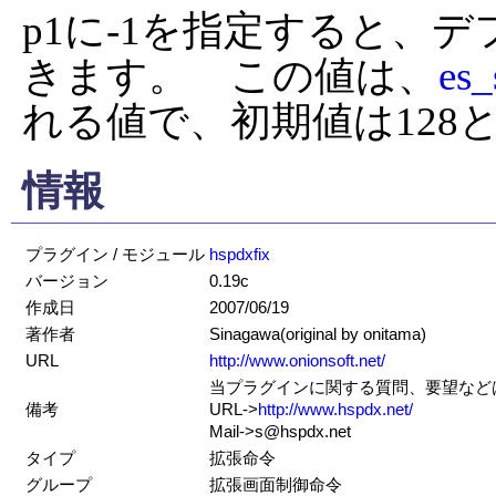
p1に-1を指定すると、
きます。　この値は、
es_
れる値で、初期値は128
情報
プラグイン / モジュール
hspdxfix
バージョン
0.19c
作成日
2007/06/19
著作者
Sinagawa(original by onitama)
URL
http://www.onionsoft.net/
当プラグインに関する質問、要望などはS
備考
URL->
http://www.hspdx.net/
Mail->s@hspdx.net
タイプ
拡張命令
グループ
拡張画面制御命令