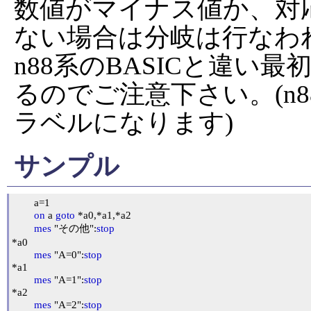
数値がマイナス値か、対
ない場合は分岐は行なわ
n88系のBASICと違い
るのでご注意下さい。(n8
ラベルになります)
サンプル
	a=1

on
 a 
goto
 *a0,*a1,*a2

mes
 "その他":
stop
*a0

mes
 "A=0":
stop
*a1

mes
 "A=1":
stop
*a2

mes
 "A=2":
stop