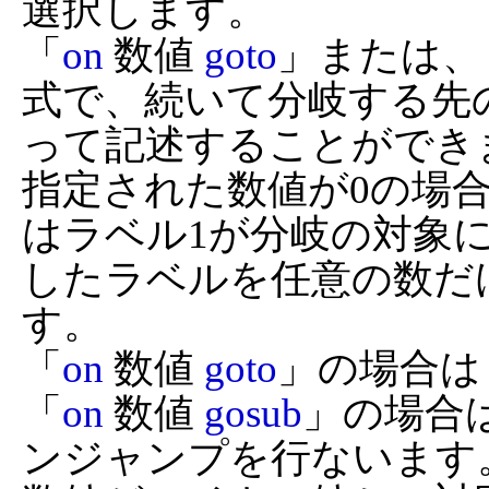
選択します。

「
on
 数値 
goto
」または、
式で、続いて分岐する先
って記述することができま
指定された数値が0の場合
はラベル1が分岐の対象にな
したラベルを任意の数だ
す。

「
on
 数値 
goto
」の場合は
「
on
 数値 
gosub
」の場合
ンジャンプを行ないます。