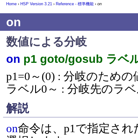
Home
›
HSP Version
3.21
›
Reference - 標準機能
›
on
on
数値による分岐
on
p1 goto/gosub ラ
p1=0～(0) : 分岐のための値
ラベル0～ : 分岐先のラ
解説
on
命令は、p1で指定された