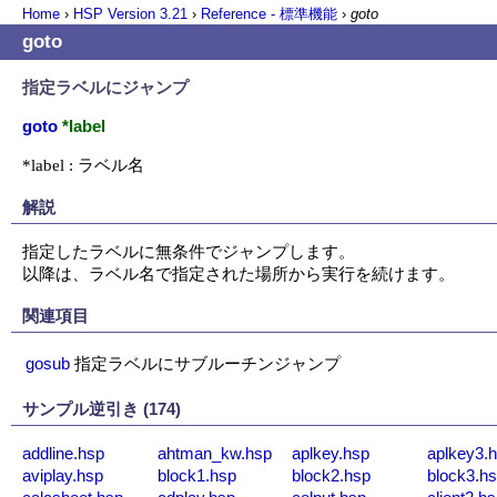
Home
›
HSP Version
3.21
›
Reference - 標準機能
›
goto
goto
指定ラベルにジャンプ
goto
*label
*label : ラベル名
解説
指定したラベルに無条件でジャンプします。

以降は、ラベル名で指定された場所から実行を続けます。
関連項目
gosub
指定ラベルにサブルーチンジャンプ
サンプル逆引き (174)
addline.hsp
ahtman_kw.hsp
aplkey.hsp
aplkey3.
aviplay.hsp
block1.hsp
block2.hsp
block3.h