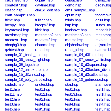
calcsheet.hsp
cdplay.hsp
celput.hsp
client2.h
comtest7.hsp
daytime.hsp
demo.hsp
dircsv.hs
elastic.hsp
elm2d_edit.hsp
emit_sample1.hsp
emit_sample3.hsp
eprim.hsp
facemove
ftime.hsp
fullscr.hsp
fxinfo.hsp
gblur.hsp
htcopy1.hsp
htcopy2.hsp
http.hsp
itunes_m
keymove4.hsp
kick.hsp
loadsave.hsp
mapedit.
meshmap.hsp
meshmap2.hsp
meshmap3.hsp
meshmap
modtest1.hsp
modtest2.hsp
mouse.hsp
mxatest.
obaqhg3.hsp
obaqme.hsp
objshadow.hsp
objsort.h
qvbtest.hsp
robot.hsp
robot_x.hsp
sample1.
sample_01_basic_bbs.hsp
sample_04_d3lineto.hsp
sample_06_snow_night.hsp
sample_07_snow_white.hs
sample_09_toge.hsp
sample_10_d3square.hsp
sample_12_anitexture.hsp
sample_13_d3texture_div.h
sample_15_d3wincx.hsp
sample_16_d3setlocal.hsp
sample_18_poly_particle.hsp
sample_19_getmouse.hsp
sndedit.hsp
sndtest.hsp
star.hsp
starmove
test1.hsp
test1.hsp
test1.hsp
test1.hsp
test11.hsp
test12.hsp
test13.hsp
test1f.hs
test2.hsp
test2.hsp
test2.hsp
test2.hsp
test3.hsp
test4.hsp
test4.hsp
test4.hsp
test5.hsp
test5.hsp
test5.hsp
test5.hsp