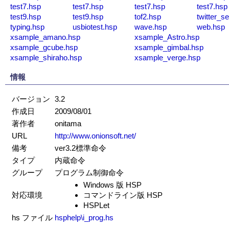
test7.hsp
test7.hsp
test7.hsp
test7.hsp
test9.hsp
test9.hsp
tof2.hsp
twitter_s
typing.hsp
usbiotest.hsp
wave.hsp
web.hsp
xsample_amano.hsp
xsample_Astro.hsp
xsample_gcube.hsp
xsample_gimbal.hsp
xsample_shiraho.hsp
xsample_verge.hsp
情報
バージョン
3.2
作成日
2009/08/01
著作者
onitama
URL
http://www.onionsoft.net/
備考
ver3.2標準命令
タイプ
内蔵命令
グループ
プログラム制御命令
Windows 版 HSP
対応環境
コマンドライン版 HSP
HSPLet
hs ファイル
hsphelp\i_prog.hs