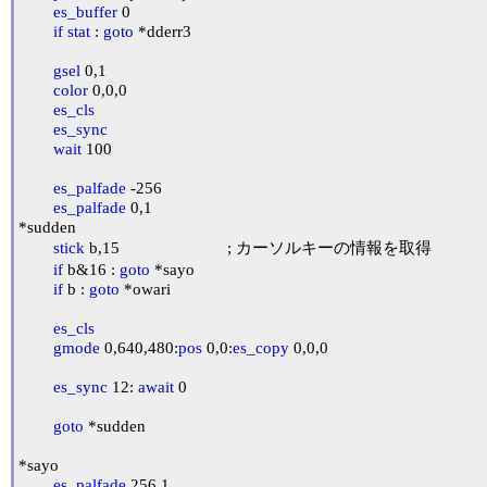
es_buffer
 0

if
stat
 : 
goto
 *dderr3

gsel
 0,1

color
 0,0,0

es_cls
es_sync
wait
 100

es_palfade
 -256

es_palfade
 0,1

*sudden

stick
 b,15				; カーソルキーの情報を取得

if
 b&16 : 
goto
 *sayo

if
 b : 
goto
 *owari

es_cls
gmode
 0,640,480:
pos
 0,0:
es_copy
 0,0,0

es_sync
 12: 
await
 0

goto
 *sudden

*sayo

es_palfade
 256,1
