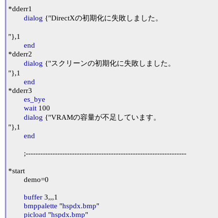
*dderr1

dialog
 {"DirectXの初期化に失敗しました。

"},1

end
*dderr2

dialog
 {"スクリーンの初期化に失敗しました。

"},1

end
*dderr3

es_bye
wait
 100

dialog
 {"VRAMの容量が不足しています。

"},1

end
	;------------------------------------------------------------------

*start

	demo=0

buffer
 3,,,1

bmppalette
 "
hspdx.bmp
"

picload
 "
hspdx.bmp
"
