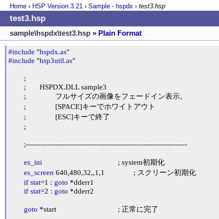
Home
›
HSP Version
3.21
›
Sample - hspdx
›
test3.hsp
test3.hsp
sample\hspdx\test3.hsp
» Plain Format
#include
 "
hspdx.as
#include
 "
hsp3util.as
"

	;

	;	HSPDX.DLL sample3

	;		フルサイズの画像をフェードイン表示。

	;		[SPACE]キーでホワイトアウト

	;		[ESC]キーで終了

	;

	;------------------------------------------------------------------

es_ini
					; system初期化

es_screen
 640,480,32,,1,1		; スクリーン初期化

if
stat
=1 : 
goto
 *dderr1

if
stat
=2 : 
goto
 *dderr2

goto
 *start				; 正常に完了
