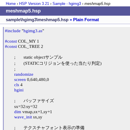
Home
›
HSP Version
3.21
›
Sample - hgimg3
›
meshmap5.hsp
meshmap5.hsp
sample\hgimg3\meshmap5.hsp
» Plain Format
#include
 "
hgimg3.as
"

#const
#const
 COL_TREE 2

	;	static objectサンプル

	;	(STATICコリジョンを使った当たり判定)

	;

randomize
screen
 0,640,480,0

cls
 4

hgini
	;	バッファサイズ

	sx=32:sy=32

dim
 vmap,sx+1,sy+1

wave_init
 sx,sy

	;	テクスチャフォント表示の準備
