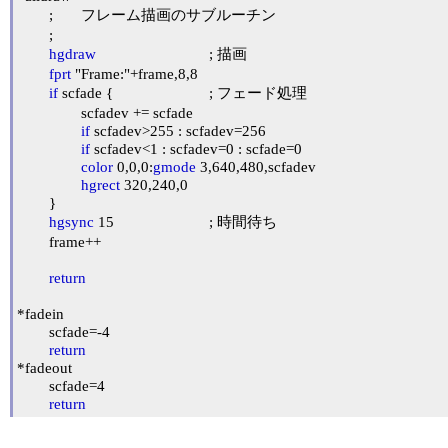
	;	フレーム描画のサブルーチン

	;

hgdraw
				; 描画

fprt
 "Frame:"+frame,8,8

if
 scfade {			; フェード処理

		scfadev += scfade

if
 scfadev>255 : scfadev=256

if
 scfadev<1 : scfadev=0 : scfade=0 

color
 0,0,0:
gmode
 3,640,480,scfadev

hgrect
 320,240,0

	}

hgsync
 15			; 時間待ち

	frame++

return
*fadein

	scfade=-4

return
*fadeout

	scfade=4

return