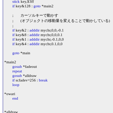
stick
 key,$3ff

if
 key&128 : 
goto
 *main2

	;	カーソルキーで動かす

	;	(オブジェクトの移動量を変えることで動かしている)

	;

if
 key&2 : 
adddir
 mychr,0,0,-0.1

if
 key&8 : 
adddir
 mychr,0,0,0.1

if
 key&1 : 
adddir
 mychr,-0.1,0,0

if
 key&4 : 
adddir
 mychr,0.1,0,0

goto
 *main

*main2

gosub
 *fadeout

repeat
gosub
 *alldraw

if
 scfadev=256 : 
break
loop
*owari

end
*alldraw
