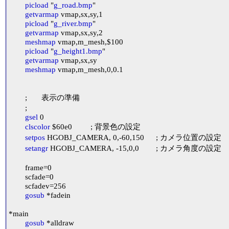
picload
 "
g_road.bmp
"

getvarmap
 vmap,sx,sy,1

picload
 "
g_river.bmp
"

getvarmap
 vmap,sx,sy,2

meshmap
 vmap,m_mesh,$100

picload
 "
g_height1.bmp
"

getvarmap
 vmap,sx,sy

meshmap
 vmap,m_mesh,0,0.1

	;	表示の準備

	;

gsel
 0

clscolor
 $60e0		; 背景色の設定

setpos
 HGOBJ_CAMERA, 0,-60,150	; カメラ位置の設定

setangr
 HGOBJ_CAMERA, -15,0,0	; カメラ角度の設定

	frame=0

	scfade=0

	scfadev=256

gosub
 *fadein

*main

gosub
 *alldraw
