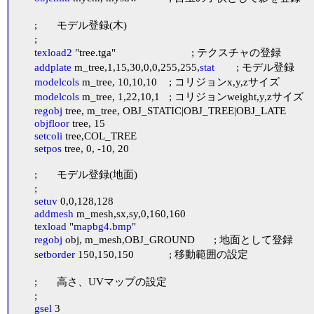
	;	モデル登録(木)

	;

texload2
 "tree.tga"				; テクスチャの登録

addplate
 m_tree,1,15,30,0,0,255,255,
stat
	; モデル登録

modelcols
 m_tree, 10,10,10	; コリジョンx,y,zサイズ

modelcols
 m_tree, 1,22,10,1	; コリジョンweight,y,zサイズ

regobj
 tree, m_tree, OBJ_STATIC|OBJ_TREE|OBJ_LATE

objfloor
 tree, 15

setcoli
 tree,COL_TREE

setpos
 tree, 0, -10, 20

	;	モデル登録(地面)

	;

setuv
 0,0,128,128

addmesh
 m_mesh,sx,sy,0,160,160

texload
 "
mapbg4.bmp
"

regobj
 obj, m_mesh,OBJ_GROUND	; 地面として登録

setborder
 150,150,150		; 移動範囲の設定

	;	高さ、UVマップの設定

	;

gsel
 3
