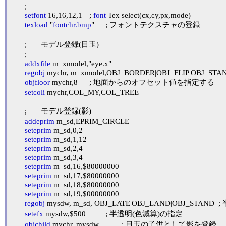
	;

setfont
 16,16,12,1	; 
font
 Tex select(cx,cy,px,mode)

texload
 "
fontchr.bmp
"	; フォントテクスチャの登録

	;	モデル登録(目玉)

	;

addxfile
 m_xmodel,"eye.x"

regobj
 mychr, m_xmodel,OBJ_BORDER|OBJ_FLIP|OBJ_ST
objfloor
 mychr,8	; 地面からのオフセット値を指定する

setcoli
 mychr,COL_MY,COL_TREE

	;	モデル登録(影)

addeprim
 m_sd,EPRIM_CIRCLE

seteprim
 m_sd,0,2

seteprim
 m_sd,1,12

seteprim
 m_sd,2,4

seteprim
 m_sd,3,4

seteprim
 m_sd,16,$80000000

seteprim
 m_sd,17,$80000000

seteprim
 m_sd,18,$80000000

seteprim
 m_sd,19,$00000000

regobj
 mysdw, m_sd, OBJ_LATE|OBJ_LAND|OBJ_STAND	; 半透明なのでOBJ_LATEを指定する

setefx
 mysdw,$500		; 半透明(色減算)の指定

objchild
 mychr, mysdw		; 目玉の子供として影を登録
