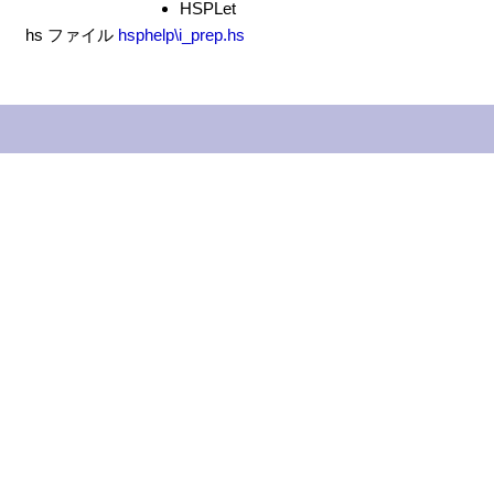
HSPLet
hs ファイル
hsphelp\i_prep.hs