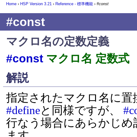
Home
›
HSP Version
3.21
›
Reference - 標準機能
›
#const
#const
マクロ名の定数定義
#const
マクロ名 定数式
解説
#define
と同様ですが、 
#c
行なう場合にあらかじめ
ます。
