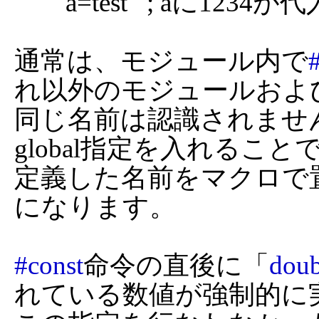
	a=test   ; aに1234が代入される

通常は、モジュール内で
れ以外のモジュールおよ
同じ名前は認識されません
global指定を入れるこ
定義した名前をマクロで
になります。

#const
命令の直後に「
doub
れている数値が強制的に