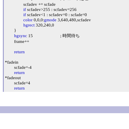
		scfadev += scfade

if
 scfadev>255 : scfadev=256

if
 scfadev<1 : scfadev=0 : scfade=0 

color
 0,0,0:
gmode
 3,640,480,scfadev

hgrect
 320,240,0

	}

hgsync
 15			; 時間待ち

	frame++

return
*fadein

	scfade=-4

return
*fadeout

	scfade=4

return