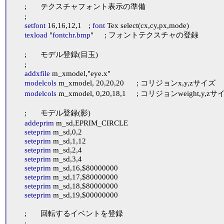
	;	テクスチャフォント表示の準備

	;

setfont
 16,16,12,1	; 
font
 Tex select(cx,cy,px,mode)

texload
 "
fontchr.bmp
"	; フォントテクスチャの登録

	;	モデル登録(目玉)

	;

addxfile
 m_xmodel,"eye.x"

modelcols
 m_xmodel, 20,20,20	; コリジョンx,y,zサイズ

modelcols
 m_xmodel, 0,20,18,1	; コリジョンweight,y,zサイズ

	;	モデル登録(影)

addeprim
 m_sd,EPRIM_CIRCLE

seteprim
 m_sd,0,2

seteprim
 m_sd,1,12

seteprim
 m_sd,2,4

seteprim
 m_sd,3,4

seteprim
 m_sd,16,$80000000

seteprim
 m_sd,17,$80000000

seteprim
 m_sd,18,$80000000

seteprim
 m_sd,19,$00000000

	;	回転するイベントを登録

	;
