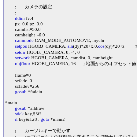
	;	カメラの設定

	;

ddim
 fv,4

	px=0.0:pz=0.0

	camdist=50.0

	camheight=-6.0

cammode
 CAM_MODE_AUTOMOVE, mychr

setpos
 HGOBJ_CAMERA, 
sin
(dy)*20+x,0,
cos
(dy)*20+z	; カメラ位置の設定

setdir
 HGOBJ_CAMERA, 0, -4, 0

setwork
 HGOBJ_CAMERA, camdist, 0, camheight

objfloor
 HGOBJ_CAMERA, 16	; 地面からのオフセット値

	frame=0

	scfade=0

	scfadev=256

gosub
 *fadein

*main

gosub
 *alldraw

stick
 key,$3ff

if
 key&128 : 
goto
 *main2

	;	カーソルキーで動かす

	;	(オブジェクトの移動量を変えることで動かしている)
