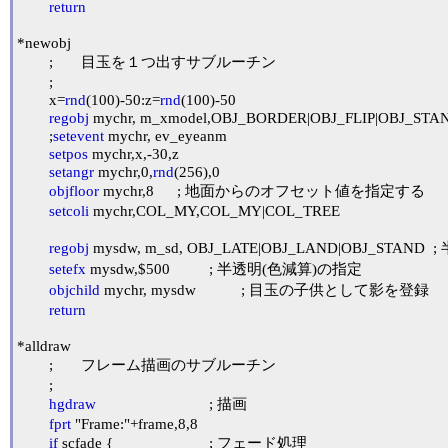
return
*newobj

	;	目玉を１つ出すサブルーチン

	;

	x=
rnd
(100)-50:z=
rnd
(100)-50

regobj
 mychr, m_xmodel,OBJ_BORDER|OBJ_FLIP|OBJ_ST
	;
setevent
 mychr, ev_eyeanm

setpos
 mychr,x,-30,z

setangr
 mychr,0,
rnd
(256),0

objfloor
 mychr,8	; 地面からのオフセット値を指定する

setcoli
 mychr,COL_MY,COL_MY|COL_TREE

regobj
 mysdw, m_sd, OBJ_LATE|OBJ_LAND|OBJ_STAND	; 半透明なのでOBJ_LATEを指定する

setefx
 mysdw,$500		; 半透明(色減算)の指定

objchild
 mychr, mysdw		; 目玉の子供として影を登録

return
*alldraw

	;	フレーム描画のサブルーチン

	;

hgdraw
				; 描画

fprt
 "Frame:"+frame,8,8

if
 scfade {			; フェード処理
