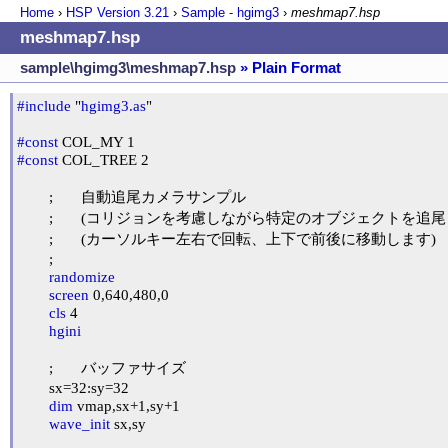
Home
›
HSP Version
3.21
›
Sample - hgimg3
›
meshmap7.hsp
meshmap7.hsp
sample\hgimg3\meshmap7.hsp
» Plain Format
#include
 "
hgimg3.as
"

#const
#const
 COL_TREE 2

	;	自動追尾カメラサンプル

	;	(コリジョンを考慮しながら特定のオブジェクトを追尾します)

	;	(カーソルキー左右で回転、上下で前後に移動します)

	;

randomize
screen
 0,640,480,0

cls
 4

hgini
	;	バッファサイズ

	sx=32:sy=32

dim
 vmap,sx+1,sy+1

wave_init
 sx,sy
