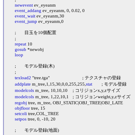
newevent
 ev_eyeanm

event_addang
 ev_eyeanm, 0, 0.02, 0

event_wait
 ev_eyeanm,30

event_jump
 ev_eyeanm,0

	;	目玉を10個配置

	;

repeat
 10

gosub
 *newobj

loop
	;	モデル登録(木)

	;

texload2
 "tree.tga"				; テクスチャの登録

addplate
 m_tree,1,15,30,0,0,255,255,
stat
	; モデル登録

modelcols
 m_tree, 10,10,10	; コリジョンx,y,zサイズ

modelcols
 m_tree, 1,22,10,1	; コリジョンweight,y,zサイズ

regobj
 tree, m_tree, OBJ_STATIC|OBJ_TREE|OBJ_LATE

objfloor
 tree, 15

setcoli
 tree,COL_TREE

setpos
 tree, 0, -10, 20

	;	モデル登録(地面)
