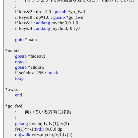
	;

if
 key&2 : dp=-1.0 : 
gosub
 *go_fwd

if
 key&8 : dp=1.0 : 
gosub
 *go_fwd

if
 key&1 : 
addang
 mychr,0,0.1,0

if
 key&4 : 
addang
 mychr,0,-0.1,0

goto
 *main

*main2

gosub
 *fadeout

repeat
gosub
 *alldraw

if
 scfadev=256 : 
break
loop
*owari

end
*go_fwd

	;	向いている方向に移動

	;

getang
 mychr, fv,fv(1),fv(2)

	fv(1)*=-1:
fvdir
 fv,0,0,dp

objwalk
 vres,mychr,fv,1,fv(2)
