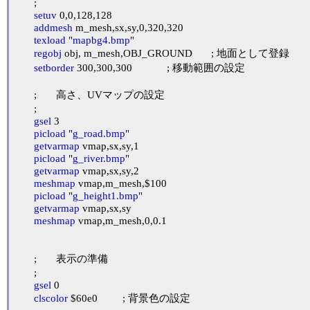
	;

setuv
 0,0,128,128

addmesh
 m_mesh,sx,sy,0,320,320

texload
 "
mapbg4.bmp
"

regobj
 obj, m_mesh,OBJ_GROUND	; 地面として登録

setborder
 300,300,300		; 移動範囲の設定

	;	高さ、UVマップの設定

	;

gsel
 3

picload
 "
g_road.bmp
"

getvarmap
 vmap,sx,sy,1

picload
 "
g_river.bmp
"

getvarmap
 vmap,sx,sy,2

meshmap
 vmap,m_mesh,$100

picload
 "
g_height1.bmp
"

getvarmap
 vmap,sx,sy

meshmap
 vmap,m_mesh,0,0.1

	;	表示の準備

	;

gsel
 0

clscolor
 $60e0		; 背景色の設定
